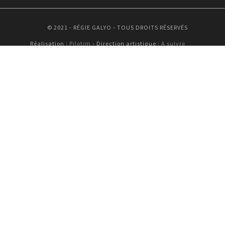
© 2021 - RÉGIE GALYO - TOUS DROITS RÉSERVÉS
Réalisation :
Pilotim
- Direction artistique :
A suivre