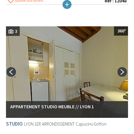
Réf : 12048
Ajouter aux favoris
3
APPARTEMENT STUDIO MEUBLE // LYON 1
STUDIO
LYON 1ER ARRONDISSEMENT
Capucins-Griffon