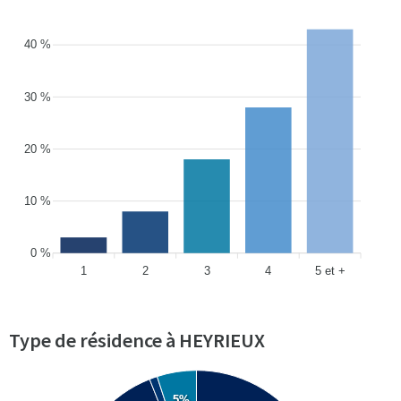
40 %
30 %
20 %
10 %
0 %
1
2
3
4
5 et +
Type de résidence à HEYRIEUX
5%