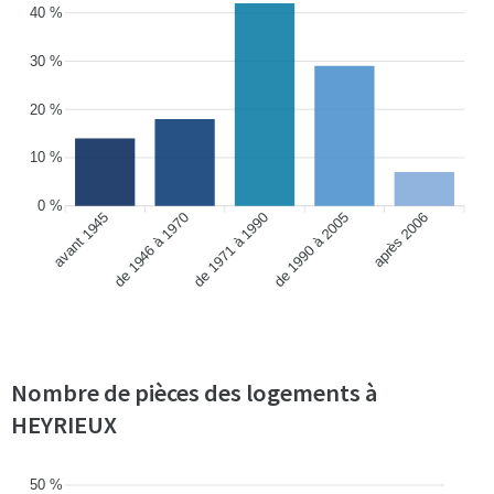
40 %
30 %
20 %
10 %
0 %
avant 1945
de 1946 à 1970
de 1990 à 2005
après 2006
de 1971 à 1990
Nombre de pièces des logements à
HEYRIEUX
50 %