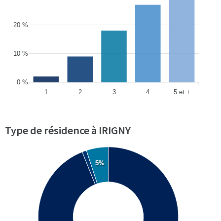
20 %
10 %
0 %
1
2
3
4
5 et +
Type de résidence à IRIGNY
5%