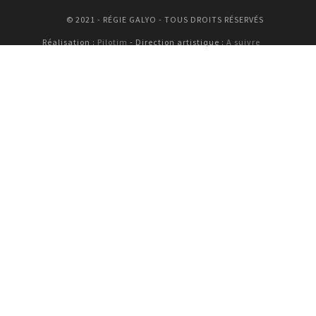
© 2021 - RÉGIE GALYO - TOUS DROITS RÉSERVÉS
Réalisation :
Pilotim
- Direction artistique :
A suivre