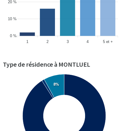
20 %
10 %
0 %
1
2
3
4
5 et +
Type de résidence à MONTLUEL
8%