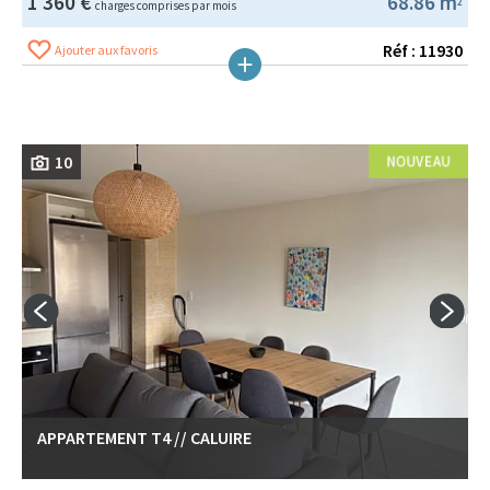
1 360 €
68.86 m
2
charges comprises par mois
Réf : 11930
Ajouter aux favoris
10
APPARTEMENT T4 // CALUIRE