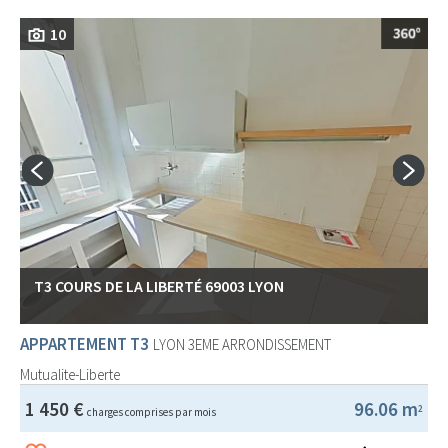
10
T3 COURS DE LA LIBERTÉ 69003 LYON
APPARTEMENT T3
LYON 3EME ARRONDISSEMENT
Mutualite-Liberte
1 450 €
96.06 m
2
charges comprises par mois