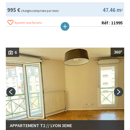
995 €
47.46 m
2
charges comprises par mois
Réf : 11995
Ajouter aux favoris
6
APPARTEMENT T2 // LYON 3EME