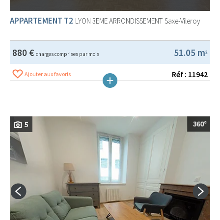
APPARTEMENT T2
LYON 3EME ARRONDISSEMENT
Saxe-Vileroy
880 €
51.05 m
2
charges comprises par mois
Réf : 11942
Ajouter aux favoris
5