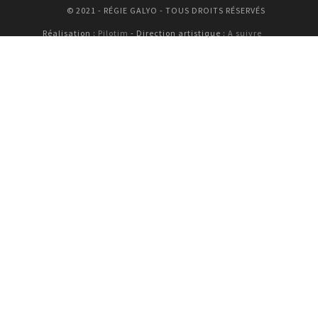
© 2021 - RÉGIE GALYO - TOUS DROITS RÉSERVÉS
Réalisation :
Pilotim
- Direction artistique :
A suivre