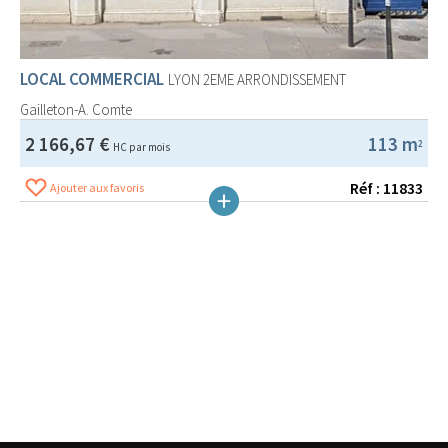
LOCAL COMMERCIAL
LYON 2EME ARRONDISSEMENT
Gailleton-A. Comte
2 166,67 €
113 m
2
HC par mois
Réf : 11833
Ajouter aux favoris