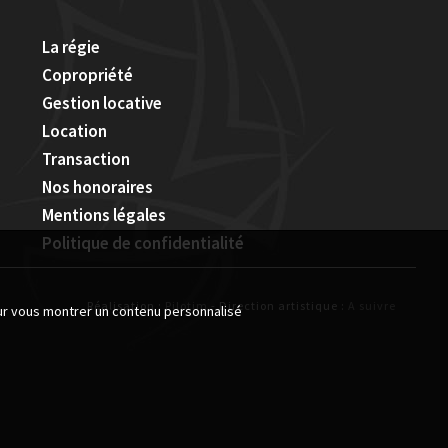
La régie
Copropriété
Gestion locative
Location
Transaction
Nos honoraires
Mentions légales
Politique de confidentialité
Réalisation :
Pilotim
- Direction artistique :
A suivre
our vous montrer un contenu personnalisé