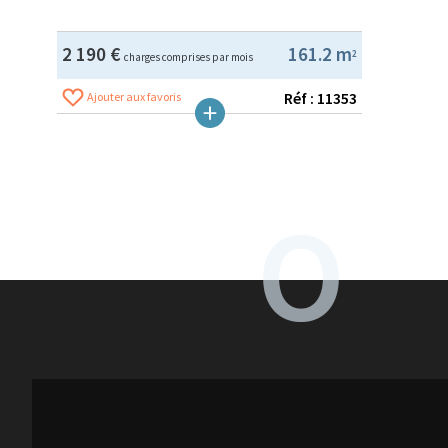
2 190 €
161.2 m
2
charges comprises par mois
Réf : 11353
Ajouter aux favoris