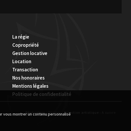
La régie
Copropriété
Gestion locative
Location
Transaction
Nos honoraires
Mentions légales
Politique de confidentialité
Réalisation :
Pilotim
- Direction artistique :
A suivre
our vous montrer un contenu personnalisé