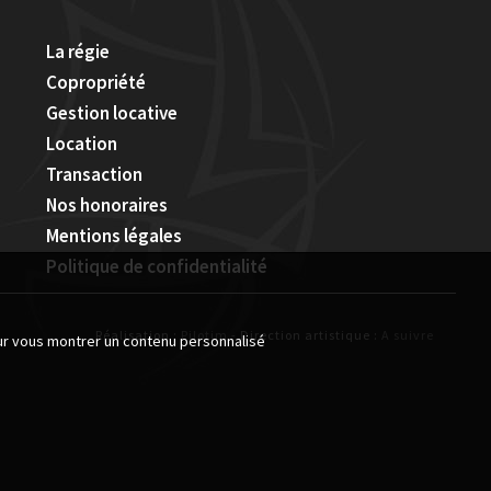
La régie
Copropriété
Gestion locative
Location
Transaction
Nos honoraires
Mentions légales
Politique de confidentialité
Réalisation :
Pilotim
- Direction artistique :
A suivre
our vous montrer un contenu personnalisé