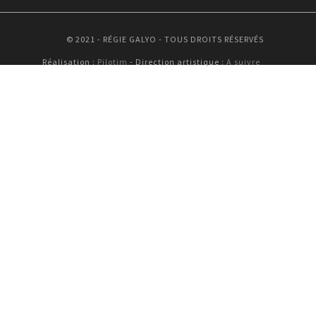
© 2021 - RÉGIE GALYO - TOUS DROITS RÉSERVÉS
Réalisation :
Pilotim
- Direction artistique :
A suivre