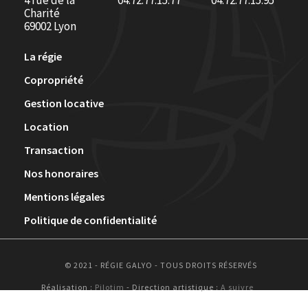
4 rue de la
04.72.77.15.77
04.72.77.15.95
Charité
69002 Lyon
La régie
Copropriété
Gestion locative
Location
Transaction
Nos honoraires
Mentions légales
Politique de confidentialité
© 2021 - RÉGIE GALYO - TOUS DROITS RÉSERVÉS
Réalisation :
Pilotim
- Direction artistique :
A suivre