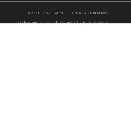
© 2021 - RÉGIE GALYO - TOUS DROITS RÉSERVÉS
Réalisation :
Pilotim
- Direction artistique :
A suivre