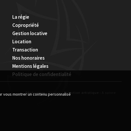
La régie
Copropriété
Gestion locative
Location
Transaction
Nos honoraires
Mentions légales
Politique de confidentialité
Réalisation :
Pilotim
- Direction artistique :
A suivre
our vous montrer un contenu personnalisé