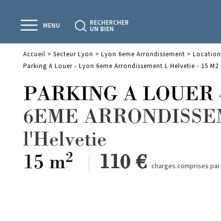
RECHERCHER
MENU
UN BIEN
Accueil
>
Secteur Lyon
>
Lyon 6eme Arrondissement
>
Location
Parking A Louer - Lyon 6eme Arrondissement L Helvetie - 15 M2
PARKING A LOUER
6EME ARRONDISS
l'Helvetie
2
15 m
110 €
charges comprises par