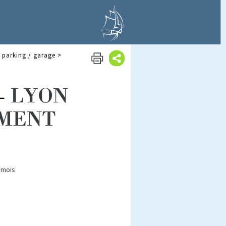
 parking / garage
>
-
LYON
EMENT
 mois