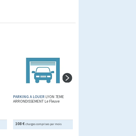
PARKING A LOUER
LYON 7EME
PARKING A LOUER
LYON 6EME
ARRONDISSEMENT Le Fleuve
ARRONDISSEMENT Les Charmettes
Lafayette
108 €
110 €
charges comprises par mois
charges comprises par mois