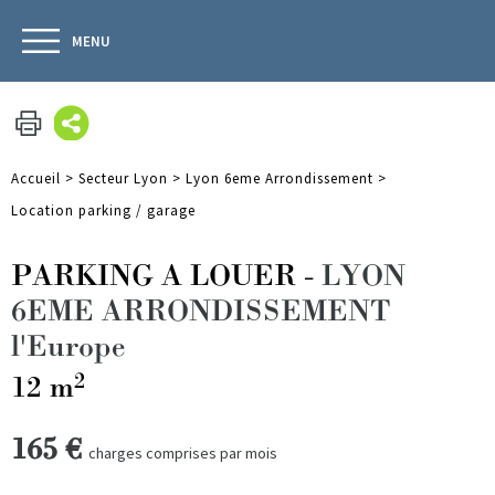
MENU
Accueil
>
Secteur Lyon
>
Lyon 6eme Arrondissement
>
Location parking / garage
PARKING A LOUER
-
LYON
6EME ARRONDISSEMENT
l'Europe
2
12 m
165 €
charges comprises par mois