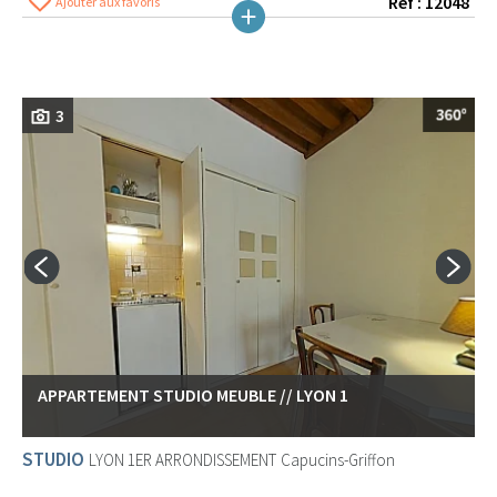
Réf : 12048
Ajouter aux favoris
3
APPARTEMENT STUDIO MEUBLE // LYON 1
STUDIO
LYON 1ER ARRONDISSEMENT
Capucins-Griffon