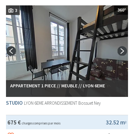
3
APPARTEMENT 1 PIECE // MEUBLE // LYON 6EME
STUDIO
LYON 6EME ARRONDISSEMENT
Bossuet Ney
675 €
32.52 m
2
charges comprises par mois