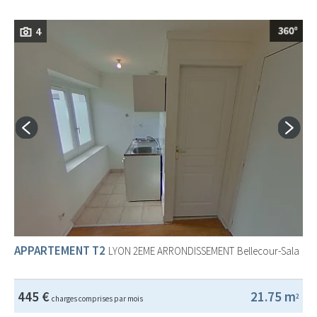
4
APPARTEMENT T2
LYON 2EME ARRONDISSEMENT
Bellecour-Sala
445 €
21.75 m
2
charges comprises par mois