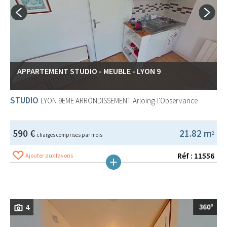
APPARTEMENT STUDIO - MEUBLE - LYON 9
STUDIO
LYON 9EME ARRONDISSEMENT
Arloing-l'Observance
590 €
21.82 m
2
charges comprises par mois
Réf : 11556
Ajouter aux favoris
4