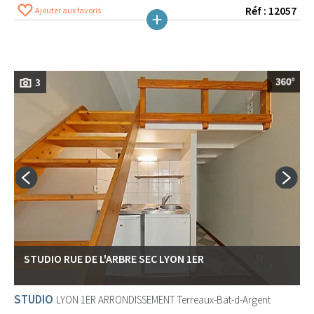
Réf : 12057
Ajouter aux favoris
3
STUDIO RUE DE L'ARBRE SEC LYON 1ER
STUDIO
LYON 1ER ARRONDISSEMENT
Terreaux-Bat-d-Argent