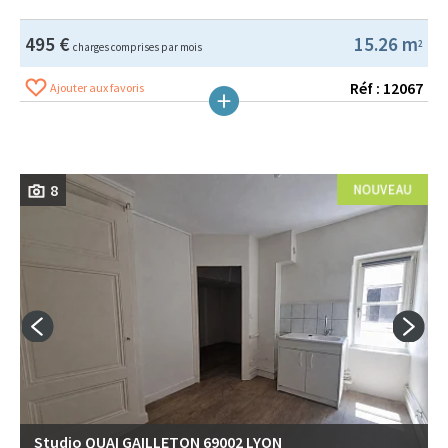
495 €
15.26 m
2
charges comprises par mois
Réf : 12067
Ajouter aux favoris
8
Studio QUAI GAILLETON 69002 LYON