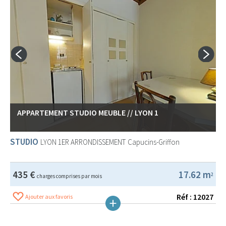
APPARTEMENT STUDIO MEUBLE // LYON 1
STUDIO
LYON 1ER ARRONDISSEMENT
Capucins-Griffon
435 €
17.62 m
2
charges comprises par mois
Réf : 12027
Ajouter aux favoris