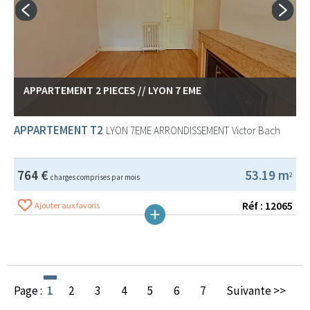
APPARTEMENT 2 PIECES // LYON 7 EME
APPARTEMENT T2
LYON 7EME ARRONDISSEMENT
Victor Bach
764 €
53.19 m
2
charges comprises par mois
Réf : 12065
Ajouter aux favoris
Page :
1
2
3
4
5
6
7
Suivante >>