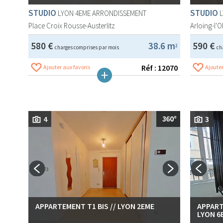
STUDIO
STUDIO
LYON 4EME ARRONDISSEMENT
Place Croix Rousse-Austerlitz
Arloing-l'
580 €
38.6 m
590 €
2
charges comprises par mois
ch
Réf : 12070
Ajouter aux favoris
Ajouter
4
3
APPARTEMENT T1 BIS // LYON 2EME
APPART
LYON 6