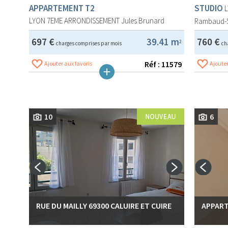
APPARTEMENT T2
STUDIO
LYON 7EME ARRONDISSEMENT
Jules Brunard
Rambaud-
697 €
39.41 m
760 €
2
charges comprises par mois
ch
Réf : 11579
Ajouter aux favoris
Ajouter
10
6
RUE DU MAILLY 69300 CALUIRE ET CUIRE
APPART