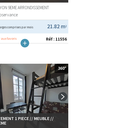
LYON 9EME ARRONDISSEMENT
Observance
21.82 m
2
arges comprises par mois
Réf : 11556
 aux favoris
EMENT 1 PIECE // MEUBLE //
EME