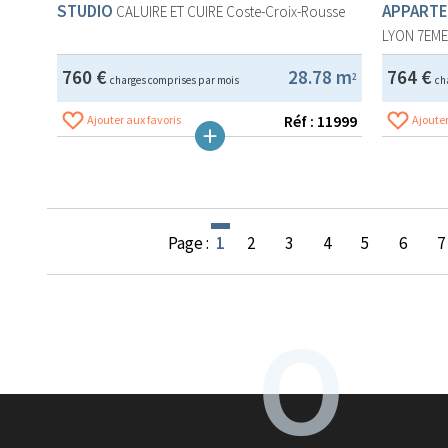
STUDIO
APPARTE
CALUIRE ET CUIRE
Coste-Croix-Rousse
LYON 7EM
760 €
28.78 m
764 €
2
charges comprises par mois
ch
Réf : 11999
Ajouter aux favoris
Ajouter
Page :
1
2
3
4
5
6
7