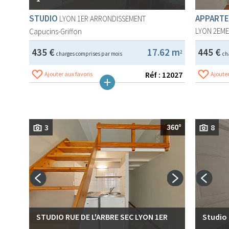
STUDIO
APPARTE
LYON 1ER ARRONDISSEMENT
LYON 2EM
Capucins-Griffon
435 €
17.62 m
445 €
2
charges comprises par mois
ch
Réf : 12027
Ajouter aux favoris
Ajouter
3
8
STUDIO RUE DE L'ARBRE SEC LYON 1ER
Studio