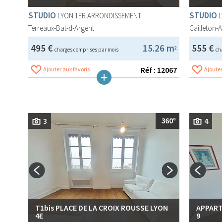
STUDIO
STUDIO
LYON 1ER ARRONDISSEMENT
Terreaux-Bat-d-Argent
Gailleton-
495 €
15.26 m
555 €
2
charges comprises par mois
ch
Réf : 12067
Ajouter aux favoris
Ajouter
3
4
T1bis PLACE DE LA CROIX ROUSSE LYON
APPART
4E
9