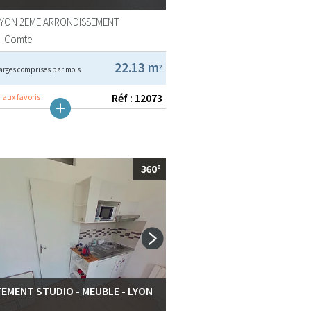
LYON 2EME ARRONDISSEMENT
A. Comte
22.13 m
2
arges comprises par mois
Réf : 12073
 aux favoris
EMENT STUDIO - MEUBLE - LYON