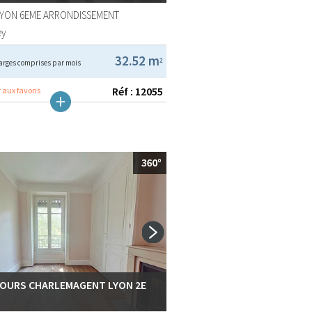
LYON 6EME ARRONDISSEMENT
ey
32.52 m
2
arges comprises par mois
Réf : 12055
 aux favoris
COURS CHARLEMAGENT LYON 2E