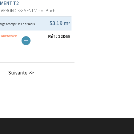
MENT T2
E ARRONDISSEMENT
Victor Bach
53.19 m
2
arges comprises par mois
Réf : 12065
 aux favoris
Suivante >>