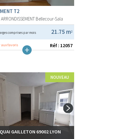
MENT T2
E ARRONDISSEMENT
Bellecour-Sala
21.75 m
2
arges comprises par mois
Réf : 12057
 aux favoris
 QUAI GAILLETON 69002 LYON