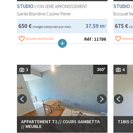
STUDIO
STUDIO
LYON 2EME ARRONDISSEMENT
Sainte-Blandine-Casimir Perier
Bossuet N
650 €
37.59 m
675 €
2
charges comprises par mois
ch
Réf : 11786
Ajouter aux favoris
Ajouter
3
4
APPARTEMENT T2 // COURS GAMBETTA
T1BIS 
// MEUBLE