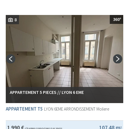
8
APPARTEMENT 5 PIECES // LYON 6 EME
APPARTEMENT T5
LYON 6EME ARRONDISSEMENT
Moliere
1 990 €
107.48 m
2
charges comprises par mois