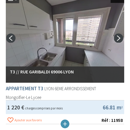
T3 // RUE GARIBALDI 69006 LYON
APPARTEMENT T3
LYON 6EME ARRONDISSEMENT
Mongolfier-Le Lycee
1 220 €
66.81 m
2
charges comprises par mois
Réf : 11958
Ajouter aux favoris