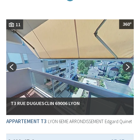
11
T3 RUE DUGUESCLIN 69006 LYON
APPARTEMENT T3
LYON 6EME ARRONDISSEMENT
Edgard Quinet