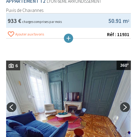
APPARTEMENT T2
LYON 6EME ARRONDISSEMENT
Puvis de Chavannes
933 €
50.91 m
2
charges comprises par mois
Réf : 11931
Ajouter aux favoris
6