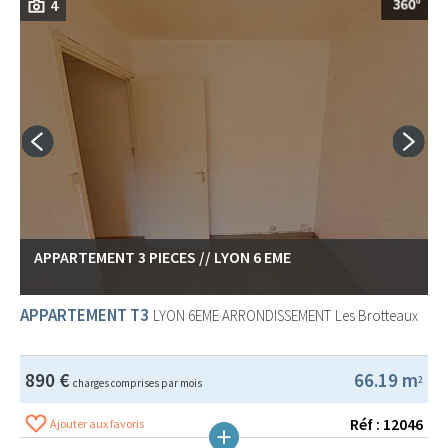
4
APPARTEMENT 3 PIECES // LYON 6 EME
APPARTEMENT T3
LYON 6EME ARRONDISSEMENT
Les Brotteaux
890 €
66.19 m
2
charges comprises par mois
Réf : 12046
Ajouter aux favoris