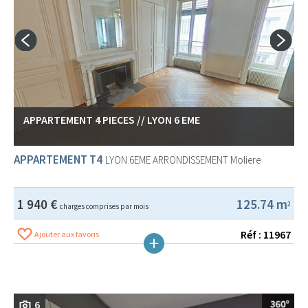
APPARTEMENT 4 PIECES // LYON 6 EME
APPARTEMENT T4
LYON 6EME ARRONDISSEMENT
Moliere
1 940 €
125.74 m
2
charges comprises par mois
Réf : 11967
Ajouter aux favoris
6