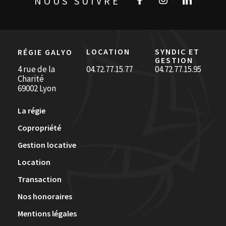
NOUS SUIVRE
LOCATION
SYNDIC ET
RÉGIE GALYO
GESTION
4 rue de la
04.72.77.15.77
04.72.77.15.95
Charité
69002 Lyon
La régie
Copropriété
Gestion locative
Location
Transaction
Nos honoraires
Mentions légales