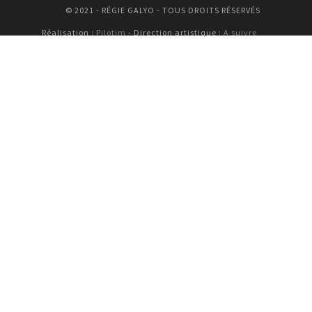
© 2021 - RÉGIE GALYO - TOUS DROITS RÉSERVÉS
Réalisation :
Pilotim
- Direction artistique :
A suivre