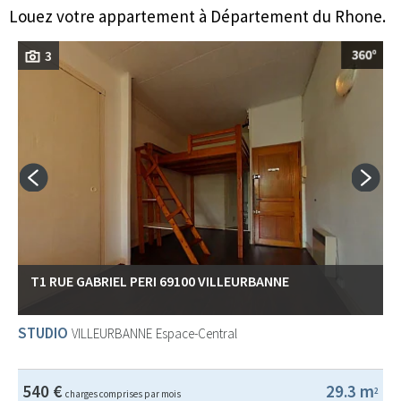
Louez votre appartement à Département du Rhone.
3
T1 RUE GABRIEL PERI 69100 VILLEURBANNE
STUDIO
VILLEURBANNE
Espace-Central
540 €
29.3 m
2
charges comprises par mois