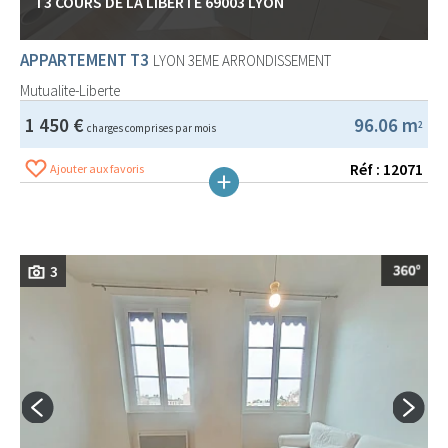
T3 COURS DE LA LIBERTÉ 69003 LYON
APPARTEMENT T3
LYON 3EME ARRONDISSEMENT
Mutualite-Liberte
1 450 €
96.06 m
2
charges comprises par mois
Réf : 12071
Ajouter aux favoris
3