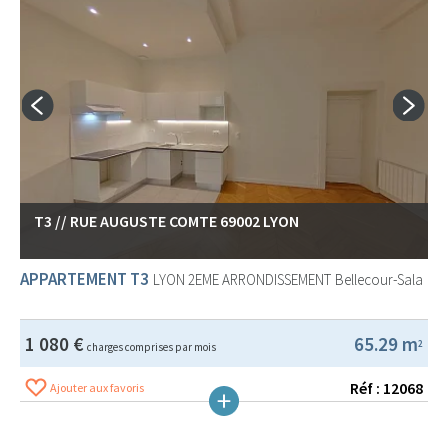
T3 // RUE AUGUSTE COMTE 69002 LYON
APPARTEMENT T3
LYON 2EME ARRONDISSEMENT
Bellecour-Sala
1 080 €
65.29 m
2
charges comprises par mois
Réf : 12068
Ajouter aux favoris