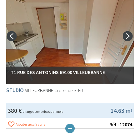
T1 RUE DES ANTONINS 69100 VILLEURBANNE
STUDIO
VILLEURBANNE
Croix-Luizet-Est
380 €
14.63 m
2
charges comprises par mois
Réf : 12074
Ajouter aux favoris