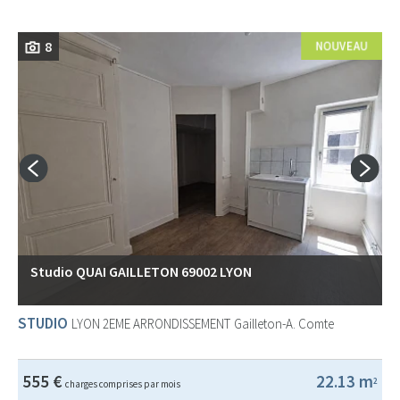
8
Studio QUAI GAILLETON 69002 LYON
STUDIO
LYON 2EME ARRONDISSEMENT
Gailleton-A. Comte
555 €
22.13 m
2
charges comprises par mois