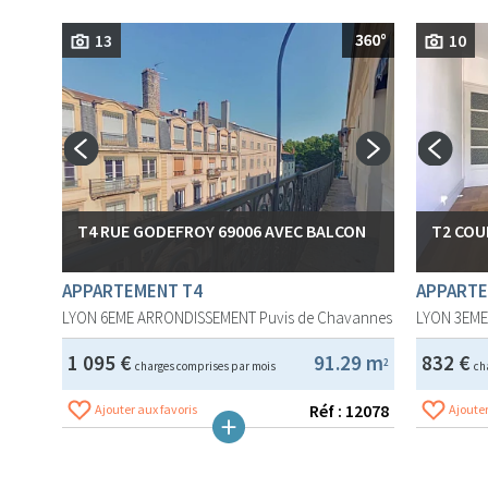
13
10
T4 RUE GODEFROY 69006 AVEC BALCON
T2 COU
APPARTEMENT T4
APPARTE
LYON 6EME ARRONDISSEMENT
Puvis de Chavannes
LYON 3EM
1 095 €
91.29 m
832 €
2
charges comprises par mois
ch
Réf : 12078
Ajouter aux favoris
Ajouter