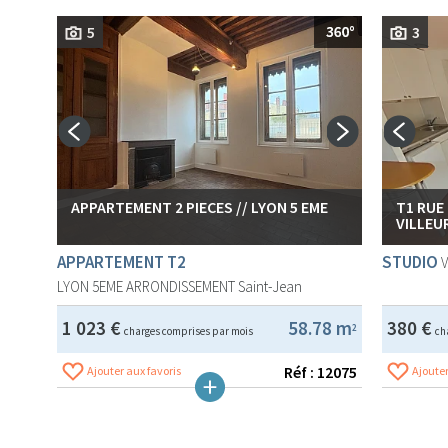
5
3
APPARTEMENT 2 PIECES // LYON 5 EME
T1 RUE
VILLEU
APPARTEMENT T2
STUDIO
LYON 5EME ARRONDISSEMENT
Saint-Jean
1 023 €
58.78 m
380 €
2
charges comprises par mois
ch
Réf : 12075
Ajouter aux favoris
Ajouter