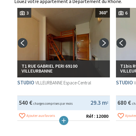
Louez votre appartement à Département du Rhone.
3
6
T1 RUE GABRIEL PERI 69100
T1bis 
VILLEURBANNE
VILLEU
STUDIO
STUDIO
VILLEURBANNE
Espace-Central
540 €
29.3 m
680 €
2
charges comprises par mois
ch
Réf : 12080
Ajouter aux favoris
Ajouter