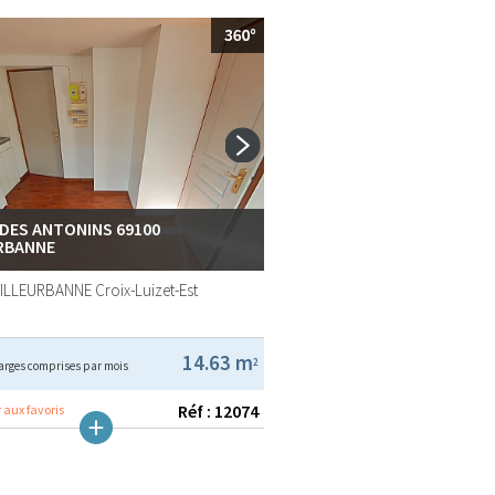
 DES ANTONINS 69100
RBANNE
VILLEURBANNE
Croix-Luizet-Est
14.63 m
2
arges comprises par mois
Réf : 12074
 aux favoris