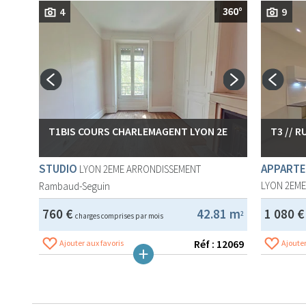
4
9
T1BIS COURS CHARLEMAGENT LYON 2E
T3 // 
STUDIO
APPARTE
LYON 2EME ARRONDISSEMENT
LYON 2EM
Rambaud-Seguin
760 €
42.81 m
1 080 
2
charges comprises par mois
Réf : 12069
Ajouter aux favoris
Ajouter