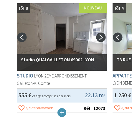
8
4
Studio QUAI GAILLETON 69002 LYON
T3 RUE
STUDIO
APPARTE
LYON 2EME ARRONDISSEMENT
LYON 3EM
Gailleton-A. Comte
555 €
22.13 m
1 250 
2
charges comprises par mois
Réf : 12073
Ajouter aux favoris
Ajouter