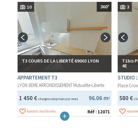
10
3
T3 COURS DE LA LIBERTÉ 69003 LYON
T1bis 
4E
APPARTEMENT T3
STUDIO
LYON 3EME ARRONDISSEMENT
Mutualite-Liberte
Place Croix
1 450 €
96.06 m
580 €
2
charges comprises par mois
ch
Réf : 12071
Ajouter aux favoris
Ajouter