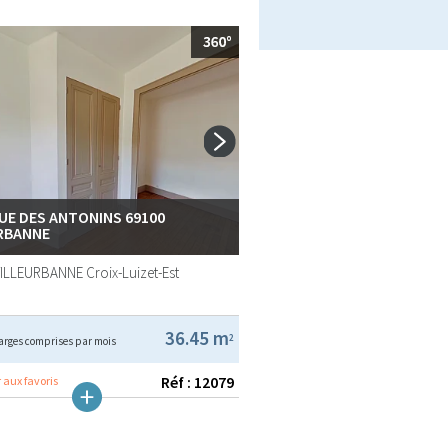
RUE DES ANTONINS 69100
RBANNE
VILLEURBANNE
Croix-Luizet-Est
36.45 m
2
arges comprises par mois
Réf : 12079
 aux favoris