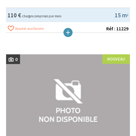
110 €
15 m
2
charges comprises par mois
Réf : 11229
Ajouter aux favoris
0