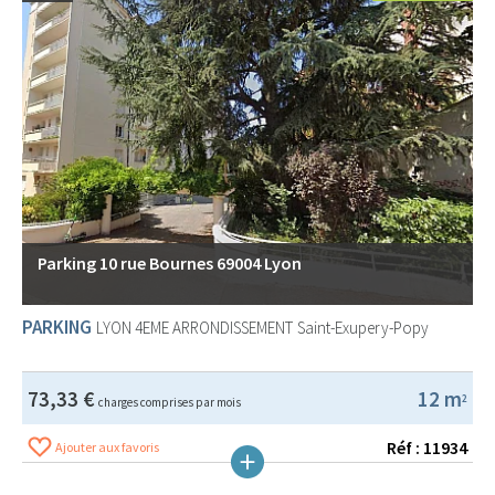
Parking 10 rue Bournes 69004 Lyon
PARKING
LYON 4EME ARRONDISSEMENT
Saint-Exupery-Popy
73,33 €
12 m
2
charges comprises par mois
Réf : 11934
Ajouter aux favoris