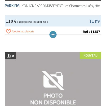
PARKING
LYON 6EME ARRONDISSEMENT
Les Charmettes-Lafayette
110 €
11 m
2
charges comprises par mois
Réf : 11357
Ajouter aux favoris
0