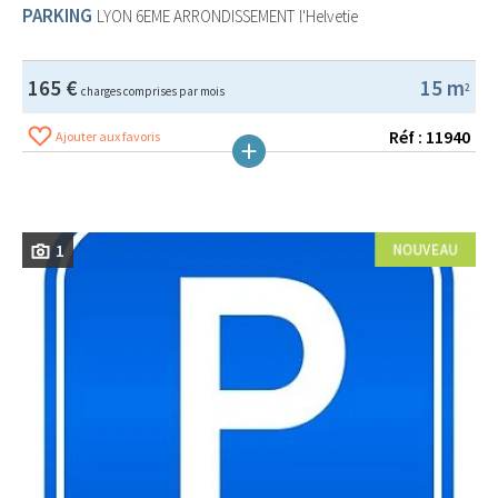
PARKING
LYON 6EME ARRONDISSEMENT
l'Helvetie
165 €
15 m
2
charges comprises par mois
Réf : 11940
Ajouter aux favoris
1