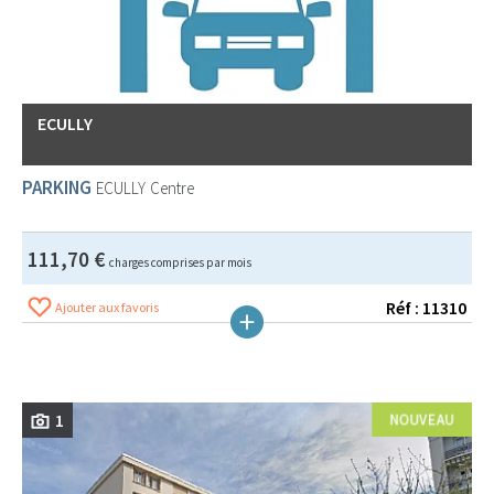
ECULLY
PARKING
ECULLY
Centre
111,70 €
charges comprises par mois
Réf : 11310
Ajouter aux favoris
1