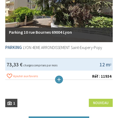
Parking 10 rue Bournes 69004 Lyon
PARKING
LYON 4EME ARRONDISSEMENT
Saint-Exupery-Popy
73,33 €
12 m
2
charges comprises par mois
Réf : 11934
Ajouter aux favoris
1