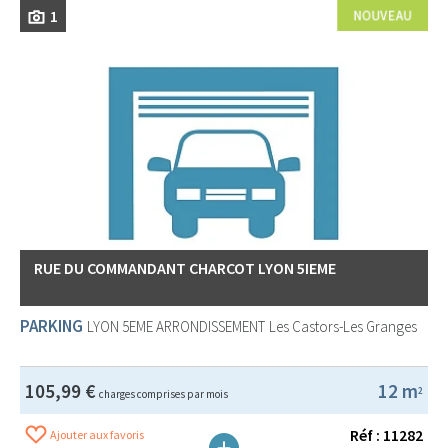
1
RUE DU COMMANDANT CHARCOT LYON 5IEME
PARKING
LYON 5EME ARRONDISSEMENT
Les Castors-Les Granges
105,99 €
12 m
2
charges comprises par mois
Réf : 11282
Ajouter aux favoris