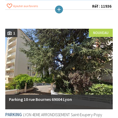
Réf : 11936
Ajouter aux favoris
1
Parking 10 rue Bournes 69004 Lyon
PARKING
LYON 4EME ARRONDISSEMENT
Saint-Exupery-Popy