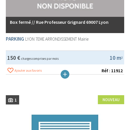
Box fermé // Rue Professeur Grignard 69007 Lyon
PARKING
LYON 7EME ARRONDISSEMENT
Mairie
150 €
10 m
2
charges comprises par mois
Réf : 11912
Ajouter aux favoris
1