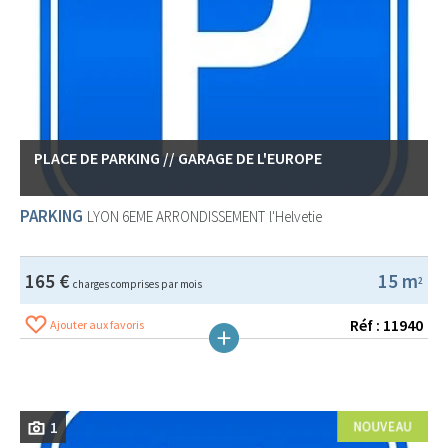
PLACE DE PARKING // GARAGE DE L'EUROPE
PARKING
LYON 6EME ARRONDISSEMENT
l'Helvetie
165 €
15 m
2
charges comprises par mois
Réf : 11940
Ajouter aux favoris
1