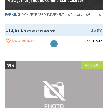
Garage n°21 // Rue du Commandant Charcot
PARKING
LYON 5EME ARRONDISSEMENT
Les Castors-Les Granges
113,67 €
15 m
2
charges comprises par mois
Réf : 11932
Ajouter aux favoris
0