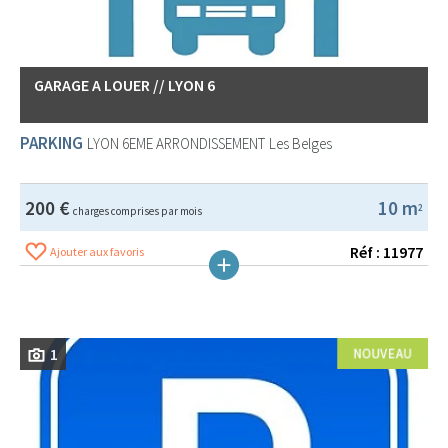
GARAGE A LOUER // LYON 6
PARKING
LYON 6EME ARRONDISSEMENT
Les Belges
200 €
10 m
2
charges comprises par mois
Réf : 11977
Ajouter aux favoris
1