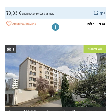
73,33 €
12 m
2
charges comprises par mois
Réf : 11934
Ajouter aux favoris
1