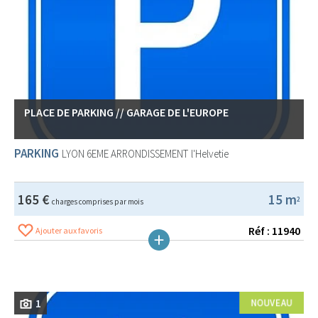
PLACE DE PARKING // GARAGE DE L'EUROPE
PARKING
LYON 6EME ARRONDISSEMENT
l'Helvetie
165 €
15 m
2
charges comprises par mois
Réf : 11940
Ajouter aux favoris
1