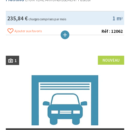
235,84 €
1 m
2
charges comprises par mois
Réf : 12062
Ajouter aux favoris
1