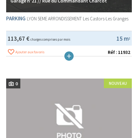
Garage n°21 // Rue du Commandant Charcot
PARKING
LYON 5EME ARRONDISSEMENT
Les Castors-Les Granges
113,67 €
15 m
2
charges comprises par mois
Réf : 11932
Ajouter aux favoris
0