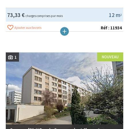
73,33 €
12 m
2
charges comprises par mois
Réf : 11934
Ajouter aux favoris
1