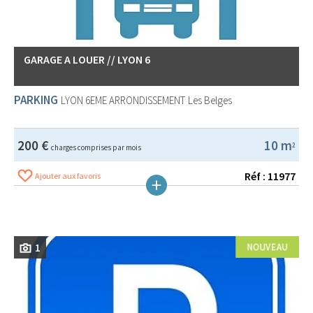
GARAGE A LOUER // LYON 6
PARKING
LYON 6EME ARRONDISSEMENT
Les Belges
200 €
10 m
2
charges comprises par mois
Réf : 11977
Ajouter aux favoris
1