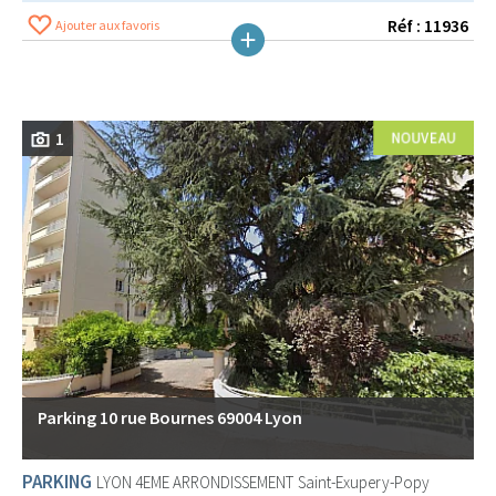
Réf : 11936
Ajouter aux favoris
1
Parking 10 rue Bournes 69004 Lyon
PARKING
LYON 4EME ARRONDISSEMENT
Saint-Exupery-Popy