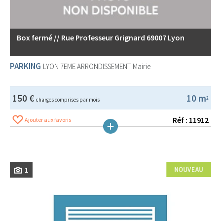
Box fermé // Rue Professeur Grignard 69007 Lyon
PARKING
LYON 7EME ARRONDISSEMENT
Mairie
150 €
10 m
2
charges comprises par mois
Réf : 11912
Ajouter aux favoris
1