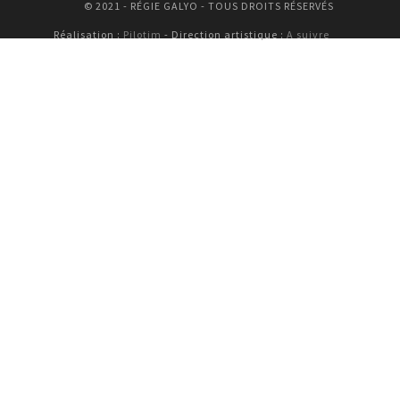
© 2021 - RÉGIE GALYO - TOUS DROITS RÉSERVÉS
Réalisation :
Pilotim
- Direction artistique :
A suivre