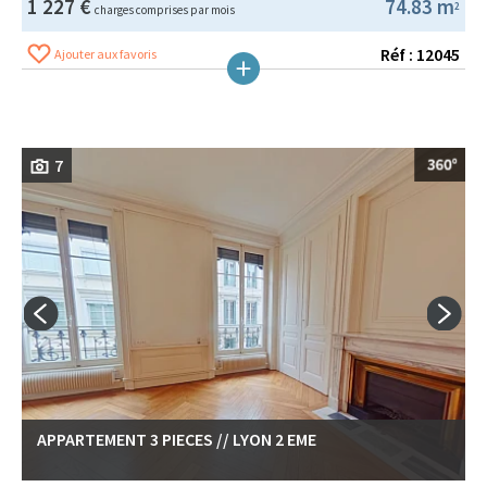
1 227 €
74.83 m
2
charges comprises par mois
Réf : 12045
Ajouter aux favoris
7
APPARTEMENT 3 PIECES // LYON 2 EME