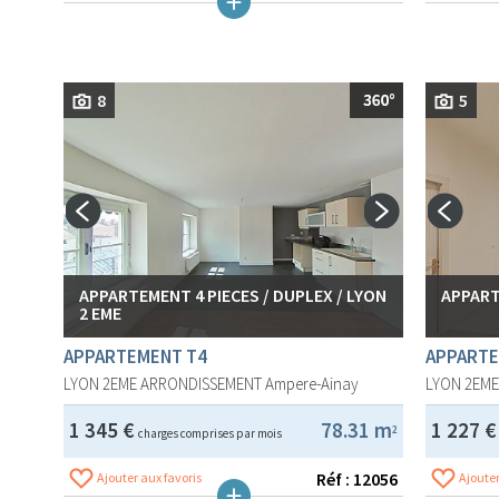
8
5
APPARTEMENT 4 PIECES / DUPLEX / LYON
APPART
2 EME
APPARTEMENT T4
APPARTE
LYON 2EME ARRONDISSEMENT
Ampere-Ainay
LYON 2EM
1 345 €
78.31 m
1 227 
2
charges comprises par mois
Réf : 12056
Ajouter aux favoris
Ajouter