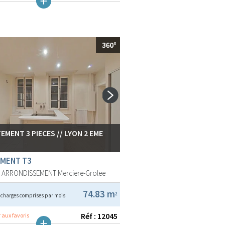
EMENT 3 PIECES // LYON 2 EME
MENT T3
E ARRONDISSEMENT
Merciere-Grolee
€
74.83 m
2
charges comprises par mois
Réf : 12045
 aux favoris