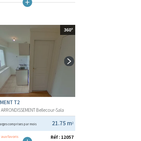
MENT T2
E ARRONDISSEMENT
Bellecour-Sala
21.75 m
2
arges comprises par mois
Réf : 12057
 aux favoris