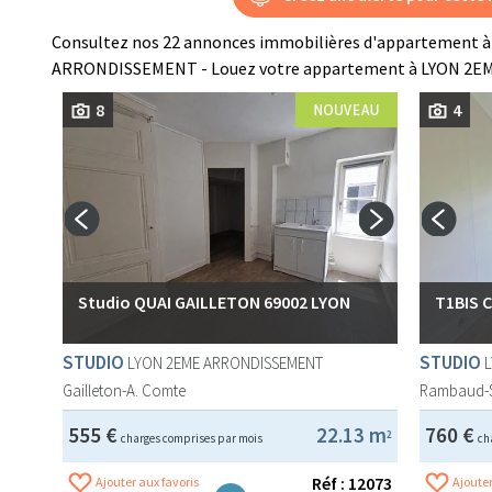
Consultez nos 22 annonces immobilières d'appartement à
ARRONDISSEMENT - Louez votre appartement à LYON 2
8
4
Studio QUAI GAILLETON 69002 LYON
T1BIS 
STUDIO
STUDIO
LYON 2EME ARRONDISSEMENT
Gailleton-A. Comte
Rambaud-
555 €
22.13 m
760 €
2
charges comprises par mois
ch
Réf : 12073
Ajouter aux favoris
Ajouter