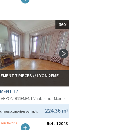
EMENT 7 PIECES // LYON 2EME
MENT T7
E ARRONDISSEMENT
Vaubecour-Mairie
€
224.36 m
2
charges comprises par mois
Réf : 12043
 aux favoris