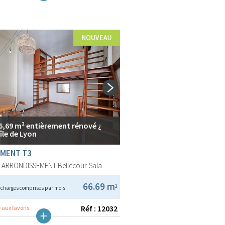
6,69 m² entièrement rénové ¿
île de Lyon
MENT T3
E ARRONDISSEMENT
Bellecour-Sala
€
66.69 m
2
charges comprises par mois
Réf : 12032
 aux favoris