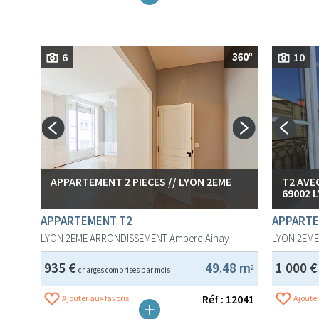
6
10
APPARTEMENT 2 PIECES // LYON 2EME
T2 AVE
69002 
APPARTEMENT T2
APPARTE
LYON 2EME ARRONDISSEMENT
Ampere-Ainay
LYON 2EM
935 €
49.48 m
1 000 
2
charges comprises par mois
Réf : 12041
Ajouter aux favoris
Ajouter