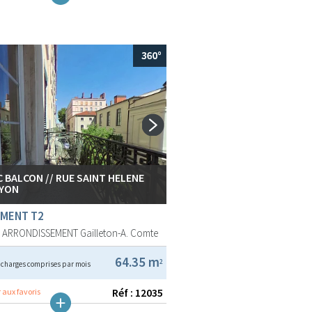
C BALCON // RUE SAINT HELENE
LYON
MENT T2
E ARRONDISSEMENT
Gailleton-A. Comte
€
64.35 m
2
charges comprises par mois
Réf : 12035
 aux favoris