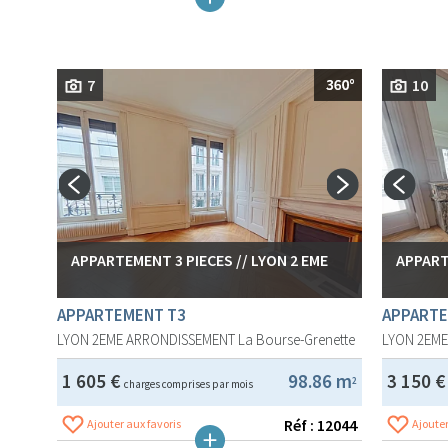
7
10
APPARTEMENT 3 PIECES // LYON 2 EME
APPART
APPARTEMENT T3
APPARTE
LYON 2EME ARRONDISSEMENT
La Bourse-Grenette
LYON 2EM
1 605 €
98.86 m
3 150 
2
charges comprises par mois
Réf : 12044
Ajouter aux favoris
Ajouter