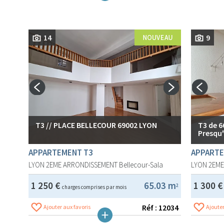
14
9
T3 // PLACE BELLECOUR 69002 LYON
T3 de 6
Presqu'
APPARTEMENT T3
APPARTE
LYON 2EME ARRONDISSEMENT
Bellecour-Sala
LYON 2EM
1 250 €
65.03 m
1 300 
2
charges comprises par mois
Réf : 12034
Ajouter aux favoris
Ajouter