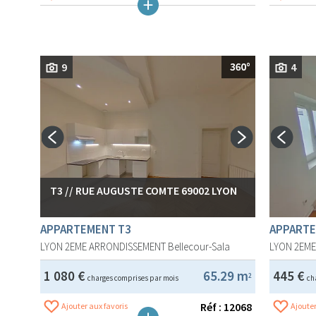
9
4
T3 // RUE AUGUSTE COMTE 69002 LYON
APPARTEMENT T3
APPARTE
LYON 2EME ARRONDISSEMENT
Bellecour-Sala
LYON 2EM
1 080 €
65.29 m
445 €
2
charges comprises par mois
ch
Réf : 12068
Ajouter aux favoris
Ajouter