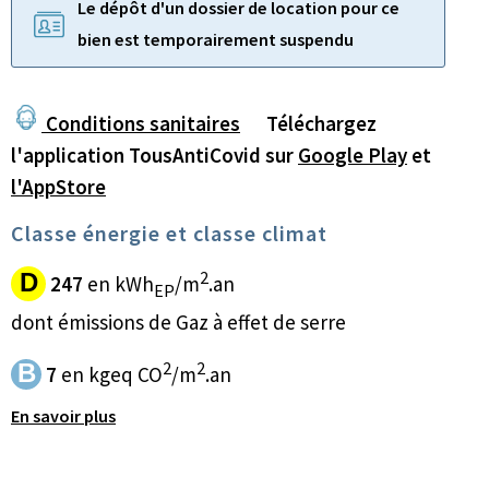
Le dépôt d'un dossier de location pour ce
bien est temporairement suspendu
Conditions sanitaires
Téléchargez
l'application TousAntiCovid sur
Google Play
et
l'AppStore
Classe énergie et classe climat
2
D
247
en kWh
/m
.an
EP
dont émissions de Gaz à effet de serre
2
2
B
7
en kgeq CO
/m
.an
En savoir plus