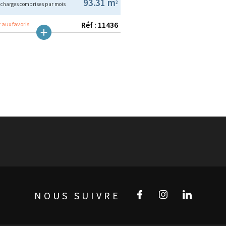
€
93.31 m
2
charges comprises par mois
Réf : 11436
 aux favoris
NOUS SUIVRE