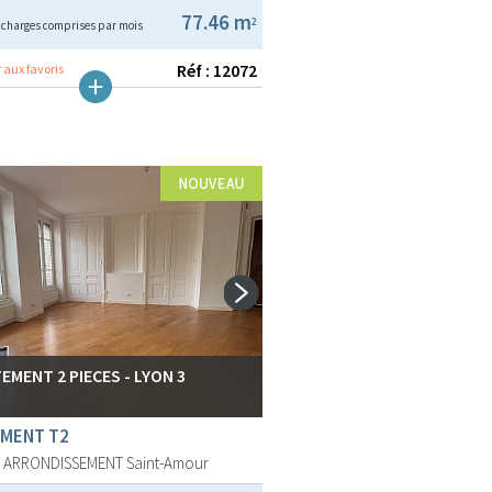
€
77.46 m
2
charges comprises par mois
Réf : 12072
 aux favoris
EMENT 2 PIECES - LYON 3
MENT T2
E ARRONDISSEMENT
Saint-Amour