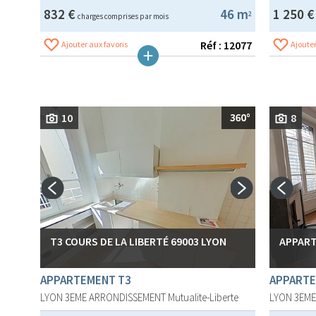
832 €
46 m
1 250 
2
charges comprises par mois
Réf : 12077
Ajouter aux favoris
Ajouter
10
8
T3 COURS DE LA LIBERTÉ 69003 LYON
APPART
APPARTEMENT T3
APPARTE
LYON 3EME ARRONDISSEMENT
Mutualite-Liberte
LYON 3EM