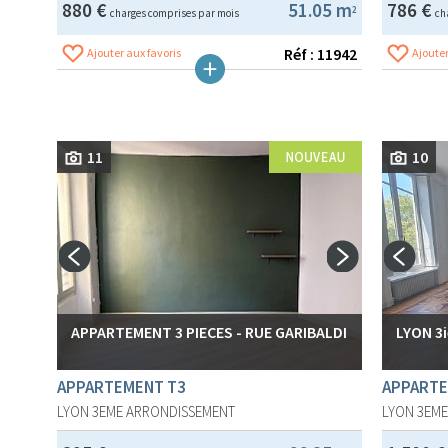
880 €
51.05 m
786 €
2
charges comprises par mois
ch
Réf : 11942
Ajouter aux favoris
Ajouter
11
10
APPARTEMENT 3 PIECES - RUE GARIBALDI
LYON 3i
APPARTEMENT T3
APPARTE
LYON 3EME ARRONDISSEMENT
LYON 3EM
Mairie-Saint-Sacrement