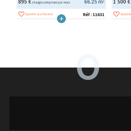
895 €
66.25 m
1 500 
2
charges comprises par mois
Réf : 11631
Ajouter aux favoris
Ajouter