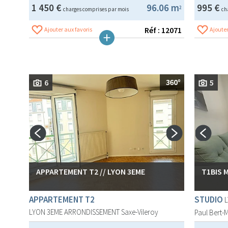
1 450 €
96.06 m
995 €
2
charges comprises par mois
ch
Réf : 12071
Ajouter aux favoris
Ajouter
6
5
APPARTEMENT T2 // LYON 3EME
T1BIS 
APPARTEMENT T2
STUDIO
LYON 3EME ARRONDISSEMENT
Saxe-Vileroy
Paul Bert-