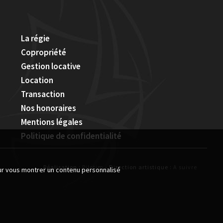
La régie
Copropriété
Gestion locative
Location
Transaction
Nos honoraires
Mentions légales
Politique de confidentialité
Réalisation :
Pilotim
- Direction artistique :
A suivre
our vous montrer un contenu personnalisé