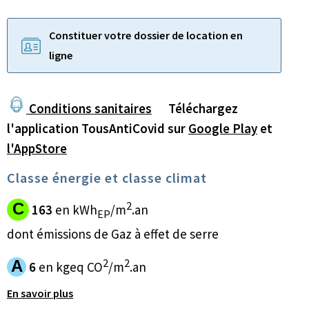
Constituer votre dossier de location en
ligne
Conditions sanitaires
Téléchargez
l'application TousAntiCovid sur
Google Play
et
l'AppStore
Classe énergie et classe climat
2
C
163
en kWh
/m
.an
EP
dont émissions de Gaz à effet de serre
2
2
A
6
en kgeq CO
/m
.an
En savoir plus