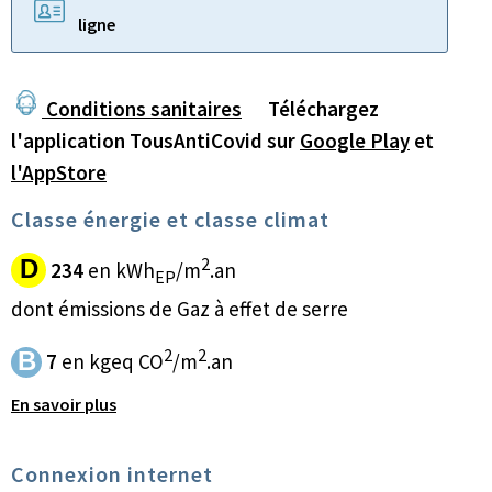
ligne
Conditions sanitaires
Téléchargez
l'application TousAntiCovid sur
Google Play
et
l'AppStore
Classe énergie et classe climat
2
D
234
en kWh
/m
.an
EP
dont émissions de Gaz à effet de serre
2
2
B
7
en kgeq CO
/m
.an
En savoir plus
Connexion internet