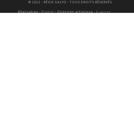
© 2021 - RÉGIE GALYO - TOUS DROITS RÉSERVÉS
Réalisation :
Pilotim
- Direction artistique :
A suivre