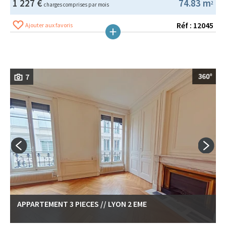
1 227 €
74.83 m
2
charges comprises par mois
Réf : 12045
Ajouter aux favoris
7
APPARTEMENT 3 PIECES // LYON 2 EME