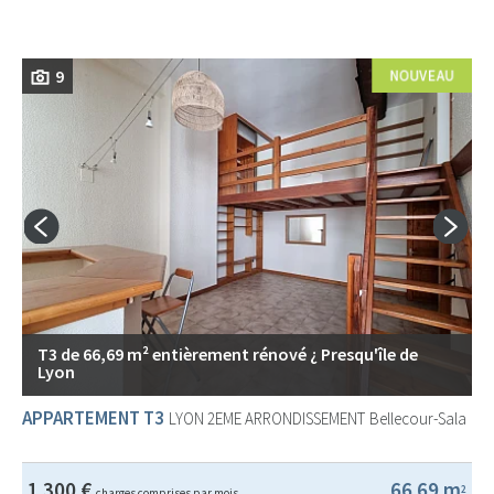
9
T3 de 66,69 m² entièrement rénové ¿ Presqu'île de
Lyon
APPARTEMENT T3
LYON 2EME ARRONDISSEMENT
Bellecour-Sala
1 300 €
66.69 m
2
charges comprises par mois