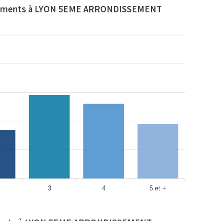
gements à LYON 5EME ARRONDISSEMENT
3
4
5 et +