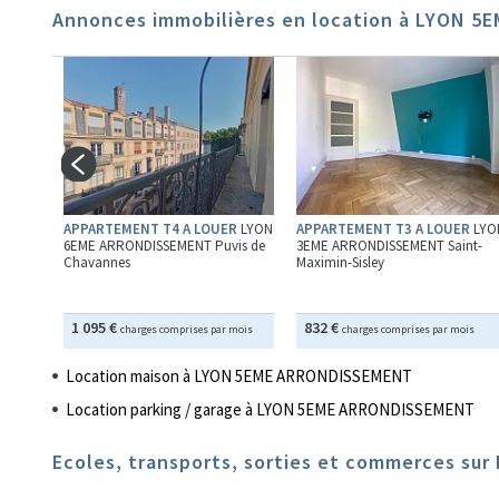
Annonces immobilières en location à LYON 
R
LYON
APPARTEMENT T4 A LOUER
LYON
APPARTEMENT T3 A LOUER
LYO
tor
6EME ARRONDISSEMENT Puvis de
3EME ARRONDISSEMENT Saint-
Chavannes
Maximin-Sisley
1 095 €
832 €
is
charges comprises par mois
charges comprises par mois
Location maison à LYON 5EME ARRONDISSEMENT
Location parking / garage à LYON 5EME ARRONDISSEMENT
Ecoles, transports, sorties et commerces s