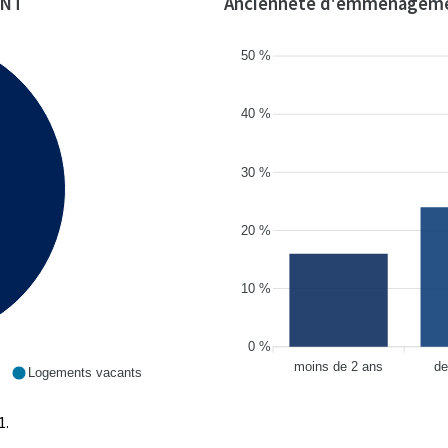
ENT
Ancienneté d'emménagem
50 %
40 %
30 %
20 %
10 %
0 %
moins de 2 ans
de
s
Logements vacants
1.