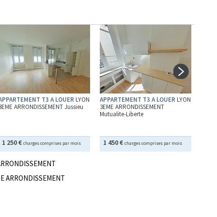
APPARTEMENT T3 A LOUER
LYON
APPARTEMENT T3 A LOUER
LYON
STUD
3EME ARRONDISSEMENT Jussieu
3EME ARRONDISSEMENT
ARRON
Mutualite-Liberte
Rousse
1 250 €
1 450 €
580
charges comprises par mois
charges comprises par mois
E ARRONDISSEMENT
5EME ARRONDISSEMENT