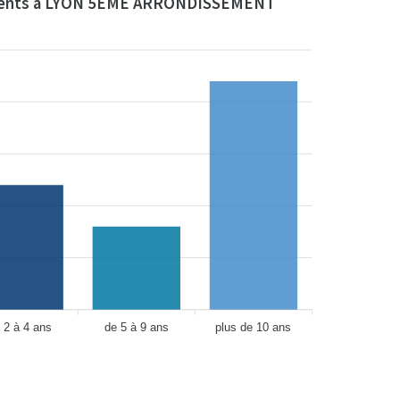
ents à LYON 5EME ARRONDISSEMENT
 2 à 4 ans
de 5 à 9 ans
plus de 10 ans