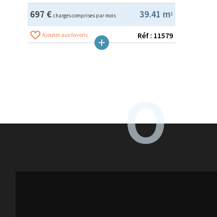
697 €
39.41 m
2
charges comprises par mois
Réf : 11579
Ajouter aux favoris