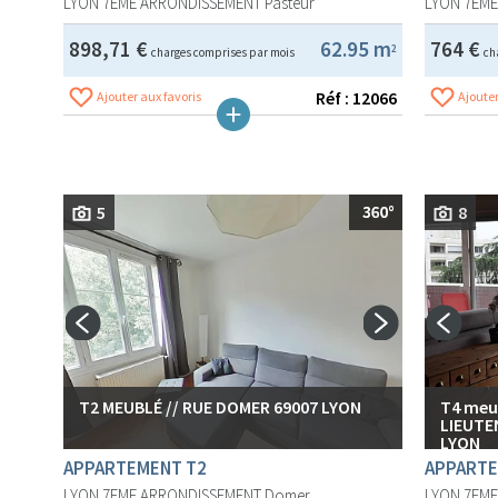
LYON 7EME ARRONDISSEMENT
Pasteur
LYON 7EM
898,71 €
62.95 m
764 €
2
charges comprises par mois
ch
Réf : 12066
Ajouter aux favoris
Ajouter
5
8
T2 MEUBLÉ // RUE DOMER 69007 LYON
T4 meub
LIEUTE
LYON
APPARTEMENT T2
APPARTE
LYON 7EME ARRONDISSEMENT
Domer
LYON 7EM