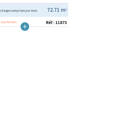
€
72.71 m
2
charges comprises par mois
Réf : 11873
 aux favoris