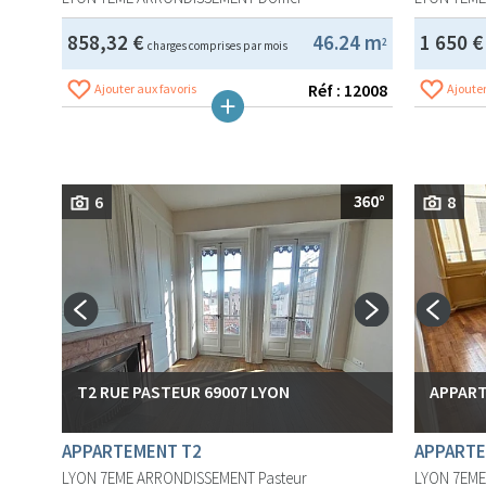
858,32 €
46.24 m
1 650 
2
charges comprises par mois
Réf : 12008
Ajouter aux favoris
Ajouter
6
8
T2 RUE PASTEUR 69007 LYON
APPART
APPARTEMENT T2
APPARTE
LYON 7EME ARRONDISSEMENT
Pasteur
LYON 7EM