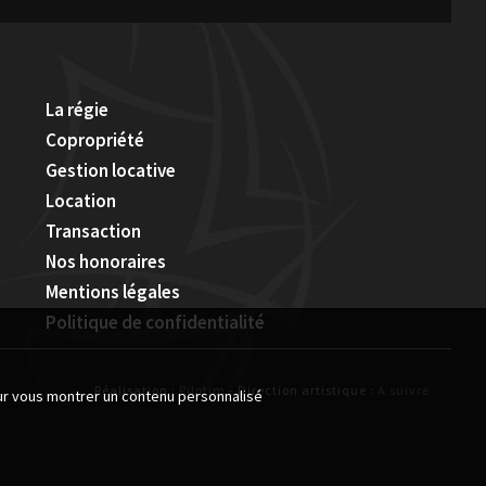
La régie
Copropriété
Gestion locative
Location
Transaction
Nos honoraires
Mentions légales
Politique de confidentialité
Réalisation :
Pilotim
- Direction artistique :
A suivre
our vous montrer un contenu personnalisé