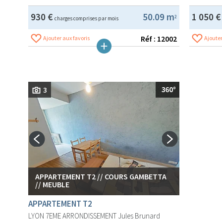
930 €
50.09 m
1 050 
2
charges comprises par mois
Réf : 12002
Ajouter aux favoris
Ajouter
3
APPARTEMENT T2 // COURS GAMBETTA
// MEUBLE
APPARTEMENT T2
LYON 7EME ARRONDISSEMENT
Jules Brunard