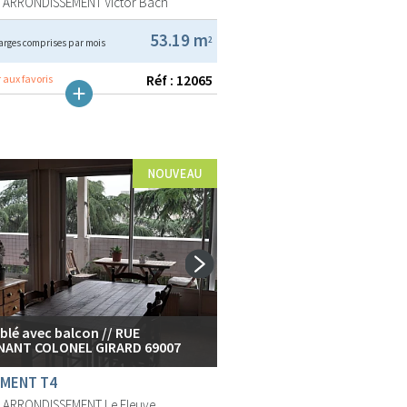
E ARRONDISSEMENT
Victor Bach
53.19 m
2
arges comprises par mois
Réf : 12065
 aux favoris
lé avec balcon // RUE
NANT COLONEL GIRARD 69007
MENT T4
E ARRONDISSEMENT
Le Fleuve