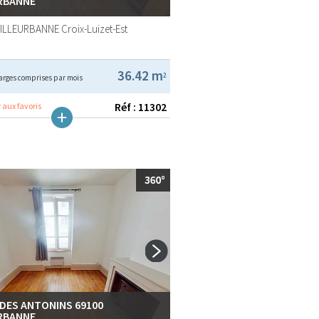
RBANNE
VILLEURBANNE
Croix-Luizet-Est
36.42 m
2
arges comprises par mois
Réf : 11302
 aux favoris
 DES ANTONINS 69100
RBANNE