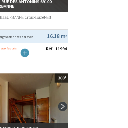
 RUE DES ANTONINS 69100
RBANNE
VILLEURBANNE
Croix-Luizet-Est
16.18 m
2
arges comprises par mois
Réf : 11994
 aux favoris
GABRIEL PERI 69100