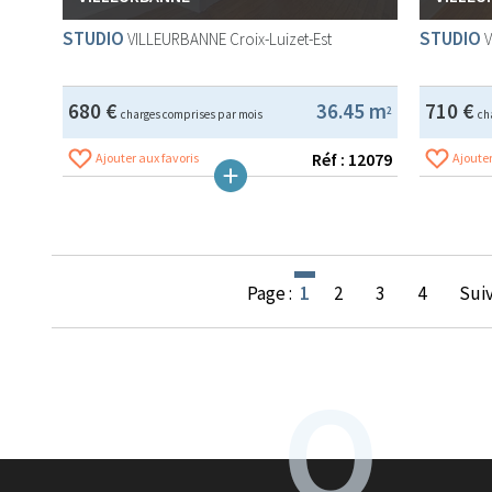
STUDIO
STUDIO
VILLEURBANNE
Croix-Luizet-Est
680 €
36.45 m
710 €
2
charges comprises par mois
ch
Réf : 12079
Ajouter aux favoris
Ajouter
Page :
1
2
3
4
Sui