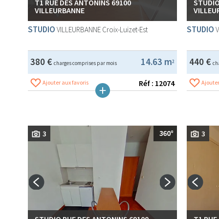
T1 RUE DES ANTONINS 69100
STUDIO
VILLEURBANNE
VILLEU
STUDIO
STUDIO
VILLEURBANNE
Croix-Luizet-Est
380 €
14.63 m
440 €
2
charges comprises par mois
ch
Réf : 12074
Ajouter aux favoris
Ajouter
3
3
STUDIO RUE DES ANTONINS 69100
T1 RUE 