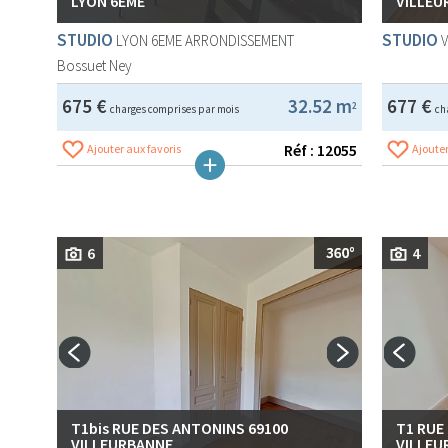
LYON 6EME
VILLEU
STUDIO
STUDIO
LYON 6EME ARRONDISSEMENT
Bossuet Ney
675 €
32.52 m
677 €
2
charges comprises par mois
ch
Réf : 12055
Ajouter aux favoris
Ajouter
6
4
T1bis RUE DES ANTONINS 69100
T1 RUE
VILLEURBANNE
VILLEU