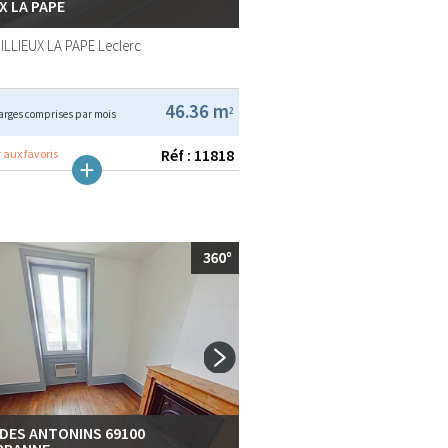
X LA PAPE
ILLIEUX LA PAPE
Leclerc
46.36 m
2
arges comprises par mois
Réf : 11818
 aux favoris
 DES ANTONINS 69100