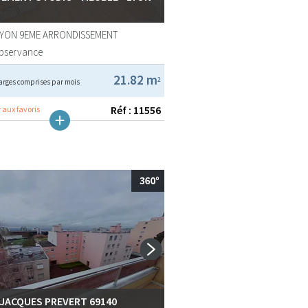
LYON 9EME ARRONDISSEMENT
Observance
21.82 m
2
arges comprises par mois
Réf : 11556
 aux favoris
 JACQUES PREVERT 69140