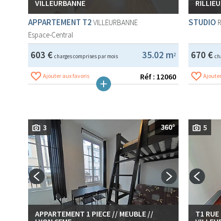
VILLEURBANNE
RILLIEU
APPARTEMENT T2
STUDIO
VILLEURBANNE
R
Espace-Central
603 €
35.02 m
670 €
2
charges comprises par mois
ch
Réf : 12060
Ajouter aux favoris
Ajouter
3
5
APPARTEMENT 1 PIECE // MEUBLE //
T1 RUE