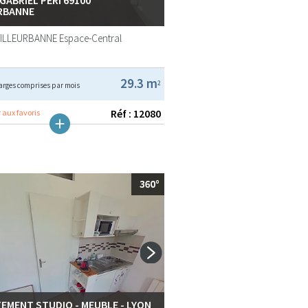
RBANNE
VILLEURBANNE
Espace-Central
29.3 m
2
arges comprises par mois
Réf : 12080
 aux favoris
EMENT STUDIO - MEUBLE - LYON