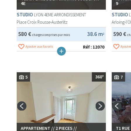
4E
9
STUDIO
STUDIO
LYON 4EME ARRONDISSEMENT
Place Croix Rousse-Austerlitz
Arloing-l'
580 €
38.6 m
590 €
2
charges comprises par mois
ch
Réf : 12070
Ajouter aux favoris
Ajouter
5
7
APPARTEMENT // 2 PIECES //
T1 RUE