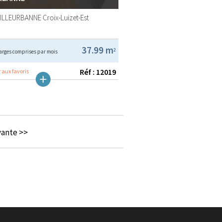
VILLEURBANNE
Croix-Luizet-Est
37.99 m
2
arges comprises par mois
Réf : 12019
 aux favoris
vante >>