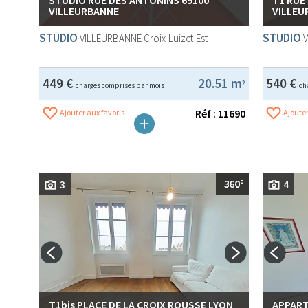
VILLEURBANNE
VILLEU
STUDIO
STUDIO
VILLEURBANNE
Croix-Luizet-Est
449 €
20.51 m
540 €
2
charges comprises par mois
ch
Réf : 11690
Ajouter aux favoris
Ajouter
3
4
T1bis PLACE DE LA CROIX ROUSSE LYON
APPART