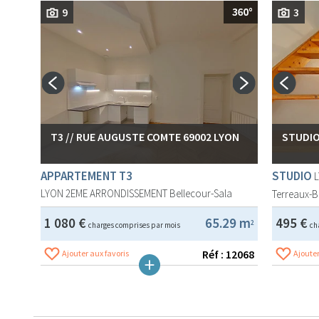
9
3
T3 // RUE AUGUSTE COMTE 69002 LYON
STUDIO
APPARTEMENT T3
STUDIO
LYON 2EME ARRONDISSEMENT
Bellecour-Sala
Terreaux-B
1 080 €
65.29 m
495 €
2
charges comprises par mois
ch
Réf : 12068
Ajouter aux favoris
Ajouter