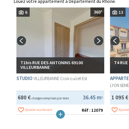
Louez votre appartement à Département du Rhone.
6
13
T1bis RUE DES ANTONINS 69100
T4 RUE
VILLEURBANNE
STUDIO
APPARTE
VILLEURBANNE
Croix-Luizet-Est
LYON 6EM
680 €
36.45 m
1 095 
2
charges comprises par mois
Réf : 12079
Ajouter aux favoris
Ajouter