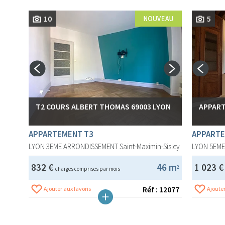
10
5
T2 COURS ALBERT THOMAS 69003 LYON
APPART
APPARTEMENT T3
APPARTE
LYON 3EME ARRONDISSEMENT
Saint-Maximin-Sisley
LYON 5EM
832 €
46 m
1 023 
2
charges comprises par mois
Réf : 12077
Ajouter aux favoris
Ajouter