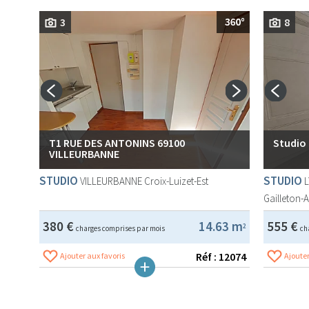
3
8
T1 RUE DES ANTONINS 69100
Studio
VILLEURBANNE
STUDIO
STUDIO
VILLEURBANNE
Croix-Luizet-Est
Gailleton-
380 €
14.63 m
555 €
2
charges comprises par mois
ch
Réf : 12074
Ajouter aux favoris
Ajouter