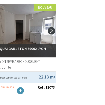
 QUAI GAILLETON 69002 LYON
LYON 2EME ARRONDISSEMENT
A. Comte
22.13 m
2
arges comprises par mois
Réf : 12073
 aux favoris