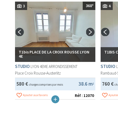
3
4
T1bis PLACE DE LA CROIX ROUSSE LYON
T1BIS 
4E
STUDIO
STUDIO
LYON 4EME ARRONDISSEMENT
Place Croix Rousse-Austerlitz
Rambaud-
580 €
38.6 m
760 €
2
charges comprises par mois
ch
Réf : 12070
Ajouter aux favoris
Ajouter