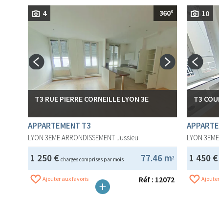
4
10
T3 RUE PIERRE CORNEILLE LYON 3E
T3 COU
APPARTEMENT T3
APPARTE
LYON 3EME ARRONDISSEMENT
Jussieu
LYON 3EM
1 250 €
77.46 m
1 450 
2
charges comprises par mois
Réf : 12072
Ajouter aux favoris
Ajouter