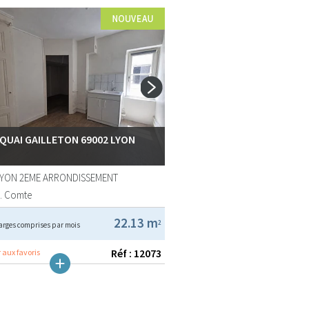
 QUAI GAILLETON 69002 LYON
LYON 2EME ARRONDISSEMENT
A. Comte
22.13 m
2
arges comprises par mois
Réf : 12073
 aux favoris