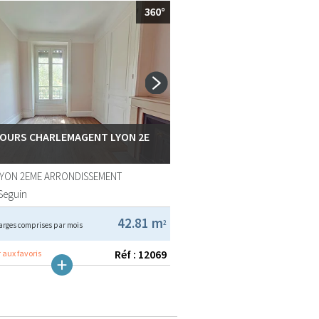
COURS CHARLEMAGENT LYON 2E
LYON 2EME ARRONDISSEMENT
Seguin
42.81 m
2
arges comprises par mois
Réf : 12069
 aux favoris