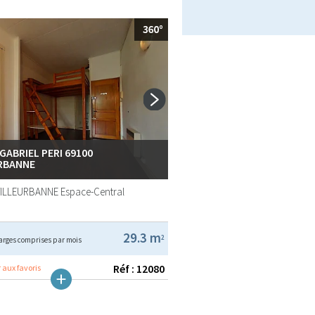
GABRIEL PERI 69100
RBANNE
VILLEURBANNE
Espace-Central
29.3 m
2
arges comprises par mois
Réf : 12080
 aux favoris