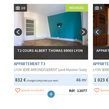
10
5
T2 COURS ALBERT THOMAS 69003 LYON
APPART
APPARTEMENT T3
APPARTE
LYON 3EME ARRONDISSEMENT
Saint-Maximin-Sisley
LYON 5EM
832 €
46 m
1 023 
2
charges comprises par mois
Réf : 12077
Ajouter aux favoris
Ajouter