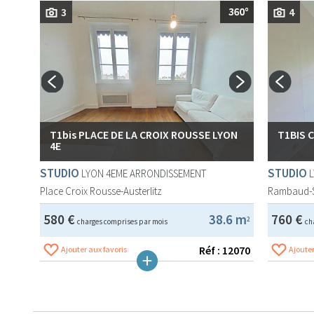
3
4
T1bis PLACE DE LA CROIX ROUSSE LYON
T1BIS 
4E
STUDIO
STUDIO
LYON 4EME ARRONDISSEMENT
Place Croix Rousse-Austerlitz
Rambaud-
580 €
38.6 m
760 €
2
charges comprises par mois
ch
Réf : 12070
Ajouter aux favoris
Ajouter