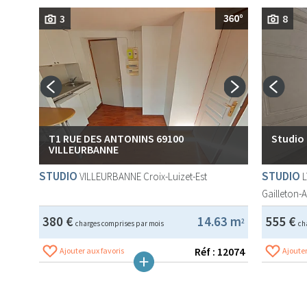
3
8
T1 RUE DES ANTONINS 69100
Studio
VILLEURBANNE
STUDIO
STUDIO
VILLEURBANNE
Croix-Luizet-Est
Gailleton-
380 €
14.63 m
555 €
2
charges comprises par mois
ch
Réf : 12074
Ajouter aux favoris
Ajouter