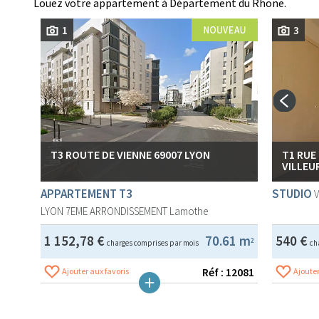
Louez votre appartement à Département du Rhone.
1
3
T3 ROUTE DE VIENNE 69007 LYON
T1 RUE 
VILLEU
APPARTEMENT T3
STUDIO
LYON 7EME ARRONDISSEMENT
Lamothe
1 152,78 €
70.61 m
540 €
2
charges comprises par mois
ch
Réf : 12081
Ajouter aux favoris
Ajouter