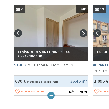
6
13
T1bis RUE DES ANTONINS 69100
T4 RUE
VILLEURBANNE
STUDIO
APPARTE
VILLEURBANNE
Croix-Luizet-Est
LYON 6EM
680 €
36.45 m
1 095 
2
charges comprises par mois
Réf : 12079
Ajouter aux favoris
Ajouter