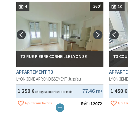
4
10
T3 RUE PIERRE CORNEILLE LYON 3E
T3 COU
APPARTEMENT T3
APPARTE
LYON 3EME ARRONDISSEMENT
Jussieu
LYON 3EM
1 250 €
77.46 m
1 450 
2
charges comprises par mois
Réf : 12072
Ajouter aux favoris
Ajouter