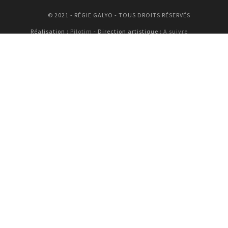
© 2021 - RÉGIE GALYO - TOUS DROITS RÉSERVÉS
Réalisation :
Pilotim
- Direction artistique :
A suivre