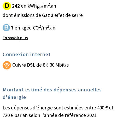
2
D
242
en kWh
/m
.an
EP
dont émissions de Gaz à effet de serre
2
2
B
7
en kgeq CO
/m
.an
En savoir plus
Connexion internet
Cuivre DSL
de 8 à 30 Mbit/s
Montant estimé des dépenses annuelles
d'énergie
Les dépenses d'énergie sont estimées entre 490 € et
720 € par an selon l'année de référence 2021.