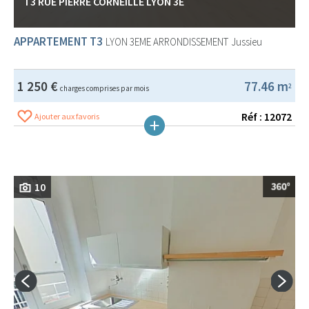
T3 RUE PIERRE CORNEILLE LYON 3E
APPARTEMENT T3
LYON 3EME ARRONDISSEMENT
Jussieu
1 250 €
77.46 m
2
charges comprises par mois
Réf : 12072
Ajouter aux favoris
10