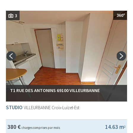
3
T1 RUE DES ANTONINS 69100 VILLEURBANNE
STUDIO
VILLEURBANNE
Croix-Luizet-Est
380 €
14.63 m
2
charges comprises par mois