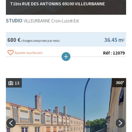
T1bis RUE DES ANTONINS 69100 VILLEURBANNE
STUDIO
VILLEURBANNE
Croix-Luizet-Est
680 €
36.45 m
2
charges comprises par mois
Réf : 12079
Ajouter aux favoris
13