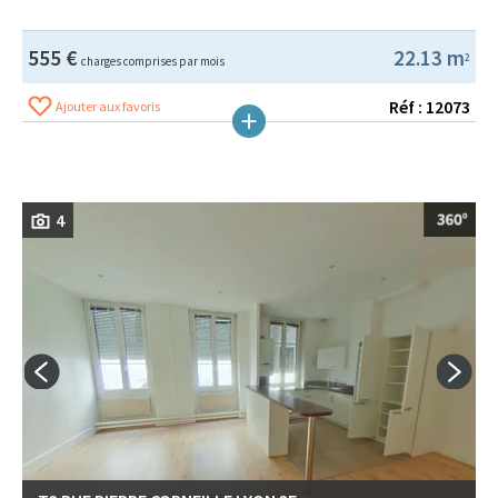
555 €
22.13 m
2
charges comprises par mois
Réf : 12073
Ajouter aux favoris
4