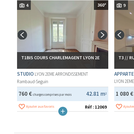
4
9
T1BIS COURS CHARLEMAGENT LYON 2E
T3 // 
STUDIO
APPARTE
LYON 2EME ARRONDISSEMENT
LYON 2EM
Rambaud-Seguin
760 €
42.81 m
1 080 
2
charges comprises par mois
Réf : 12069
Ajouter aux favoris
Ajouter