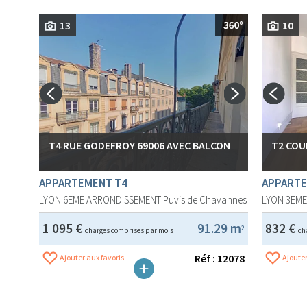
13
10
T4 RUE GODEFROY 69006 AVEC BALCON
T2 COU
APPARTEMENT T4
APPARTE
LYON 6EME ARRONDISSEMENT
Puvis de Chavannes
LYON 3EM
1 095 €
91.29 m
832 €
2
charges comprises par mois
ch
Réf : 12078
Ajouter aux favoris
Ajouter