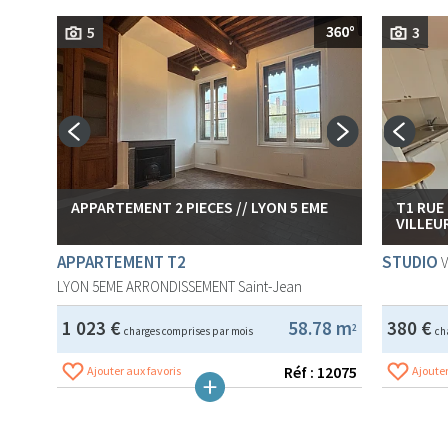
5
3
APPARTEMENT 2 PIECES // LYON 5 EME
T1 RUE
VILLEU
APPARTEMENT T2
STUDIO
LYON 5EME ARRONDISSEMENT
Saint-Jean
1 023 €
58.78 m
380 €
2
charges comprises par mois
ch
Réf : 12075
Ajouter aux favoris
Ajouter