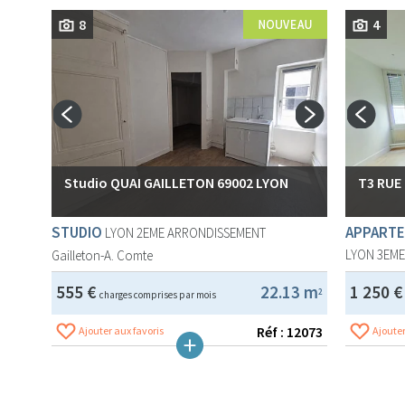
8
4
Studio QUAI GAILLETON 69002 LYON
T3 RUE
STUDIO
APPARTE
LYON 2EME ARRONDISSEMENT
LYON 3EM
Gailleton-A. Comte
555 €
22.13 m
1 250 
2
charges comprises par mois
Réf : 12073
Ajouter aux favoris
Ajouter