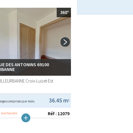
RUE DES ANTONINS 69100
RBANNE
VILLEURBANNE
Croix-Luizet-Est
36.45 m
2
arges comprises par mois
Réf : 12079
 aux favoris