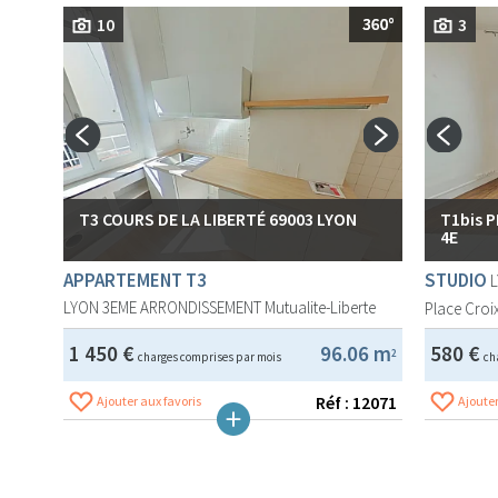
10
3
T3 COURS DE LA LIBERTÉ 69003 LYON
T1bis 
4E
APPARTEMENT T3
STUDIO
LYON 3EME ARRONDISSEMENT
Mutualite-Liberte
Place Croix
1 450 €
96.06 m
580 €
2
charges comprises par mois
ch
Réf : 12071
Ajouter aux favoris
Ajouter