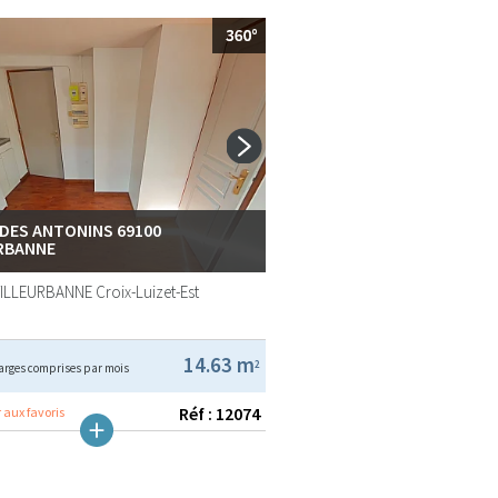
 DES ANTONINS 69100
RBANNE
VILLEURBANNE
Croix-Luizet-Est
14.63 m
2
arges comprises par mois
Réf : 12074
 aux favoris