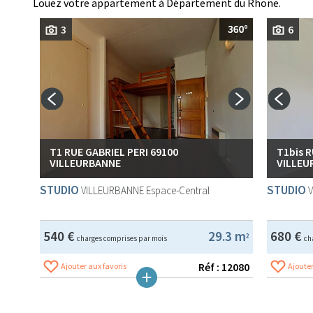
Louez votre appartement à Département du Rhone.
3
6
T1 RUE GABRIEL PERI 69100
T1bis 
VILLEURBANNE
VILLEU
STUDIO
STUDIO
VILLEURBANNE
Espace-Central
540 €
29.3 m
680 €
2
charges comprises par mois
ch
Réf : 12080
Ajouter aux favoris
Ajouter