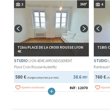
3
4
T1bis PLACE DE LA CROIX ROUSSE LYON
T1BIS 
4E
STUDIO
STUDIO
LYON 4EME ARRONDISSEMENT
Place Croix Rousse-Austerlitz
Rambaud-
580 €
38.6 m
760 €
2
charges comprises par mois
ch
Réf : 12070
Ajouter aux favoris
Ajouter