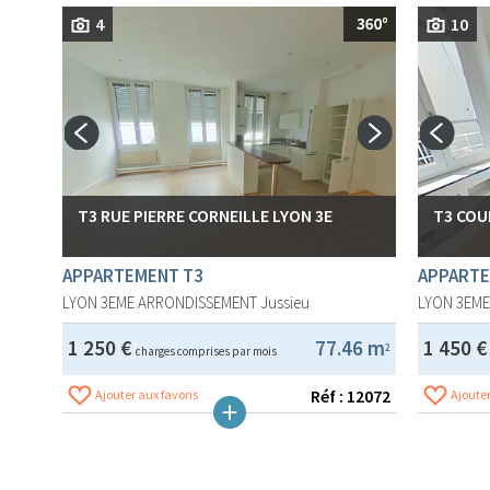
4
10
T3 RUE PIERRE CORNEILLE LYON 3E
T3 COU
APPARTEMENT T3
APPARTE
LYON 3EME ARRONDISSEMENT
Jussieu
LYON 3EM
1 250 €
77.46 m
1 450 
2
charges comprises par mois
Réf : 12072
Ajouter aux favoris
Ajouter