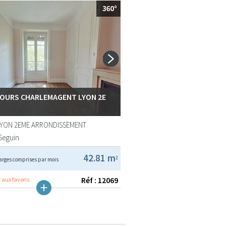
COURS CHARLEMAGENT LYON 2E
LYON 2EME ARRONDISSEMENT
Seguin
42.81 m
2
arges comprises par mois
Réf : 12069
 aux favoris