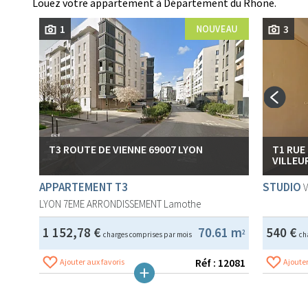
Louez votre appartement à Département du Rhone.
1
3
T3 ROUTE DE VIENNE 69007 LYON
T1 RUE 
VILLEU
APPARTEMENT T3
STUDIO
LYON 7EME ARRONDISSEMENT
Lamothe
1 152,78 €
70.61 m
540 €
2
charges comprises par mois
ch
Réf : 12081
Ajouter aux favoris
Ajouter