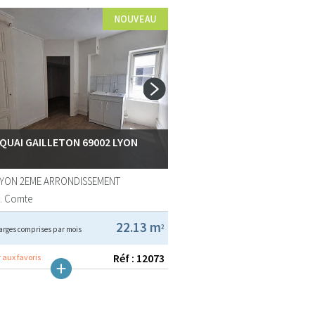
 QUAI GAILLETON 69002 LYON
LYON 2EME ARRONDISSEMENT
A. Comte
22.13 m
2
arges comprises par mois
Réf : 12073
 aux favoris