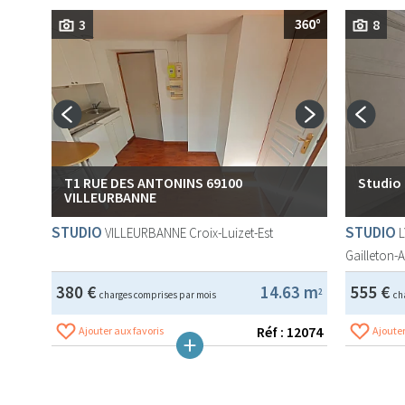
3
8
T1 RUE DES ANTONINS 69100
Studio
VILLEURBANNE
STUDIO
STUDIO
VILLEURBANNE
Croix-Luizet-Est
Gailleton-
380 €
14.63 m
555 €
2
charges comprises par mois
ch
Réf : 12074
Ajouter aux favoris
Ajouter