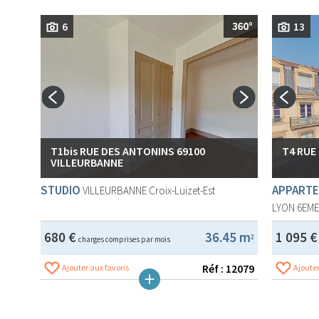
6
13
T1bis RUE DES ANTONINS 69100
T4 RUE
VILLEURBANNE
STUDIO
APPARTE
VILLEURBANNE
Croix-Luizet-Est
LYON 6EM
680 €
36.45 m
1 095 
2
charges comprises par mois
Réf : 12079
Ajouter aux favoris
Ajouter