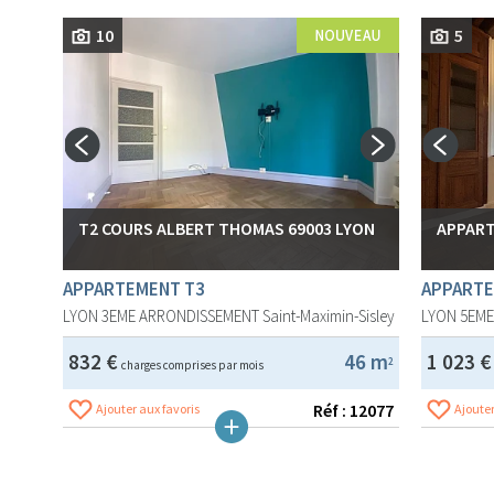
10
5
T2 COURS ALBERT THOMAS 69003 LYON
APPART
APPARTEMENT T3
APPARTE
LYON 3EME ARRONDISSEMENT
Saint-Maximin-Sisley
LYON 5EM
832 €
46 m
1 023 
2
charges comprises par mois
Réf : 12077
Ajouter aux favoris
Ajouter