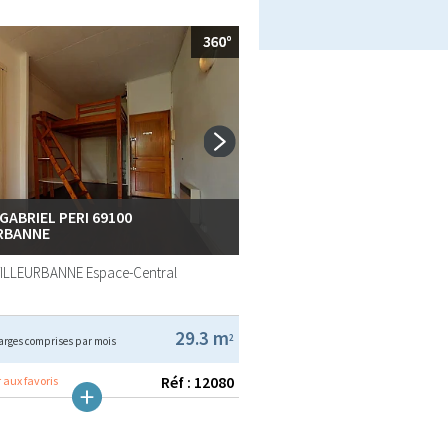
GABRIEL PERI 69100
RBANNE
VILLEURBANNE
Espace-Central
29.3 m
2
arges comprises par mois
Réf : 12080
 aux favoris