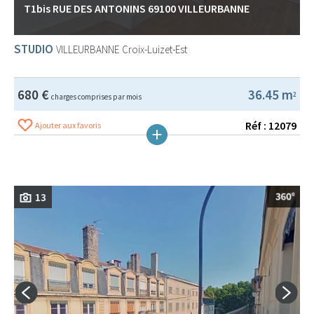
T1bis RUE DES ANTONINS 69100 VILLEURBANNE
STUDIO
VILLEURBANNE
Croix-Luizet-Est
680 €
36.45 m
2
charges comprises par mois
Réf : 12079
Ajouter aux favoris
13