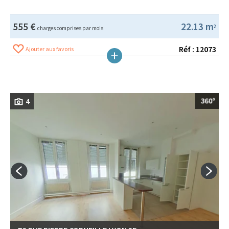
555 €
22.13 m
2
charges comprises par mois
Réf : 12073
Ajouter aux favoris
4