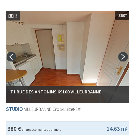
3
T1 RUE DES ANTONINS 69100 VILLEURBANNE
STUDIO
VILLEURBANNE
Croix-Luizet-Est
380 €
14.63 m
2
charges comprises par mois