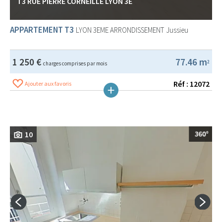
T3 RUE PIERRE CORNEILLE LYON 3E
APPARTEMENT T3
LYON 3EME ARRONDISSEMENT
Jussieu
1 250 €
77.46 m
2
charges comprises par mois
Réf : 12072
Ajouter aux favoris
10