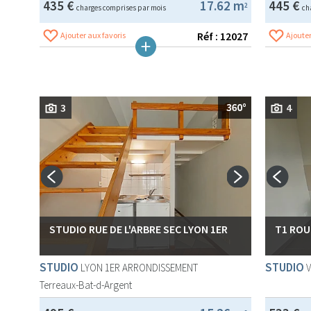
435 €
17.62 m
445 €
2
charges comprises par mois
ch
Réf : 12027
Ajouter aux favoris
Ajouter
3
4
STUDIO RUE DE L'ARBRE SEC LYON 1ER
T1 ROU
STUDIO
STUDIO
LYON 1ER ARRONDISSEMENT
V
Terreaux-Bat-d-Argent