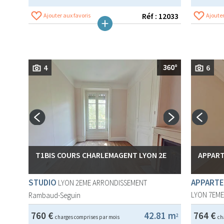
Réf : 12033
Ajouter aux favoris
Ajouter
4
6
T1BIS COURS CHARLEMAGENT LYON 2E
APPART
STUDIO
APPARTE
LYON 2EME ARRONDISSEMENT
LYON 7EM
Rambaud-Seguin
760 €
42.81 m
764 €
2
charges comprises par mois
ch