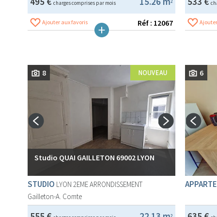
495 €
15.26 m
533 €
2
charges comprises par mois
ch
Réf : 12067
Ajouter aux favoris
Ajouter
8
6
Studio QUAI GAILLETON 69002 LYON
STUDIO
APPARTE
LYON 2EME ARRONDISSEMENT
Gailleton-A. Comte
555 €
22.13 m
635 €
2