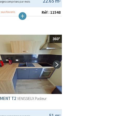
22.65 m
2
arges comprises par mois
Réf : 11548
 aux favoris
MENT T2
VENISSIEUX
Pasteur
51 m
2