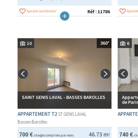
Réf : 11786
Ajouter aux favoris
Ajouter
10
6
SAINT GENIS LAVAL - BASSES BAROLLES
Appart
de Paris
APPARTEMENT T2
APPARTE
ST GENIS LAVAL
Basses-Barolles
700 €
46.73 m
740 €
2
charges comprises par mois
ch