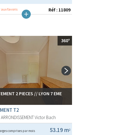
Réf : 11809
 aux favoris
EMENT 2 PIECES // LYON 7 EME
MENT T2
E ARRONDISSEMENT
Victor Bach
53.19 m
2
arges comprises par mois