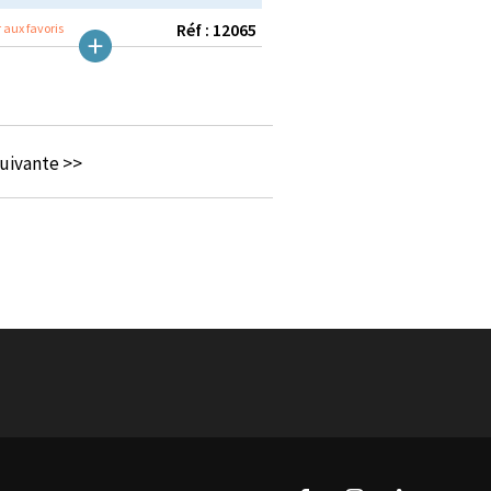
Réf : 12065
 aux favoris
uivante >>