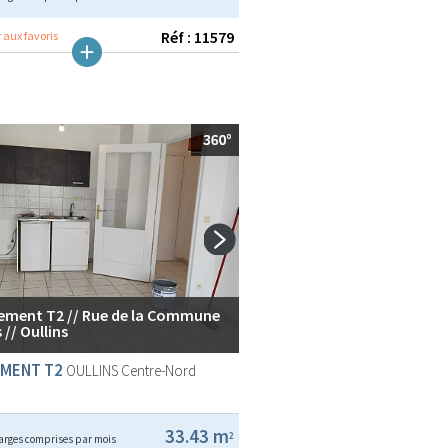
Réf : 11579
 aux favoris
ement T2 // Rue de la Commune
 // Oullins
MENT T2
OULLINS
Centre-Nord
33.43 m
2
arges comprises par mois