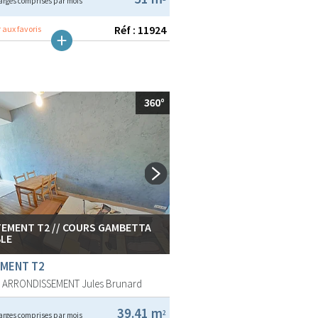
arges comprises par mois
Réf : 11924
 aux favoris
EMENT T2 // COURS GAMBETTA
BLE
MENT T2
E ARRONDISSEMENT
Jules Brunard
39.41 m
2
arges comprises par mois