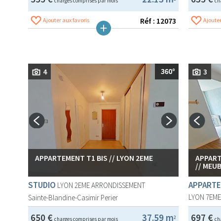
charges comprises par mois
ch
Réf : 12073
Ajouter aux favoris
Ajouter
4
3
APPARTEMENT T1 BIS // LYON 2EME
APPART
// MEU
STUDIO
APPARTE
LYON 2EME ARRONDISSEMENT
LYON 7EM
Sainte-Blandine-Casimir Perier
650 €
37.59 m
697 €
2
charges comprises par mois
ch