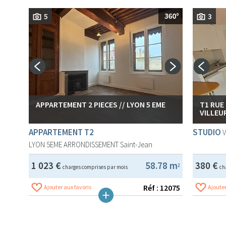
5
3
APPARTEMENT 2 PIECES // LYON 5 EME
T1 RUE
VILLEU
APPARTEMENT T2
STUDIO
LYON 5EME ARRONDISSEMENT
Saint-Jean
1 023 €
58.78 m
380 €
2
charges comprises par mois
ch
Réf : 12075
Ajouter aux favoris
Ajouter