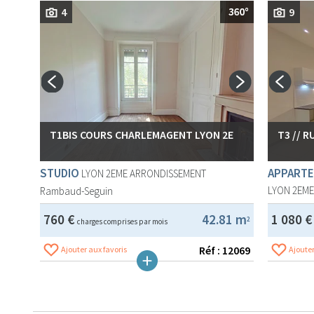
4
9
T1BIS COURS CHARLEMAGENT LYON 2E
T3 // 
STUDIO
APPARTE
LYON 2EME ARRONDISSEMENT
LYON 2EM
Rambaud-Seguin
760 €
42.81 m
1 080 
2
charges comprises par mois
Réf : 12069
Ajouter aux favoris
Ajouter