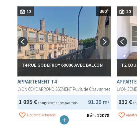
13
10
T4 RUE GODEFROY 69006 AVEC BALCON
T2 COU
APPARTEMENT T4
APPARTE
LYON 6EME ARRONDISSEMENT
Puvis de Chavannes
LYON 3EM
1 095 €
91.29 m
832 €
2
charges comprises par mois
ch
Réf : 12078
Ajouter aux favoris
Ajouter