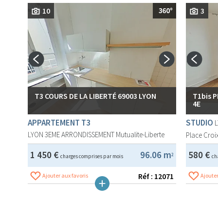
10
3
T3 COURS DE LA LIBERTÉ 69003 LYON
T1bis 
4E
APPARTEMENT T3
STUDIO
LYON 3EME ARRONDISSEMENT
Mutualite-Liberte
Place Croix
1 450 €
96.06 m
580 €
2
charges comprises par mois
ch
Réf : 12071
Ajouter aux favoris
Ajouter