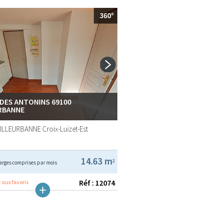
 DES ANTONINS 69100
RBANNE
VILLEURBANNE
Croix-Luizet-Est
14.63 m
2
arges comprises par mois
Réf : 12074
 aux favoris