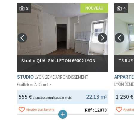
8
4
Studio QUAI GAILLETON 69002 LYON
T3 RUE
STUDIO
APPARTE
LYON 2EME ARRONDISSEMENT
LYON 3EM
Gailleton-A. Comte
555 €
22.13 m
1 250 
2
charges comprises par mois
Réf : 12073
Ajouter aux favoris
Ajouter