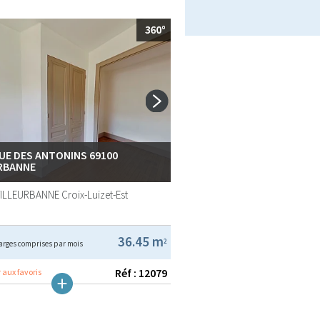
RUE DES ANTONINS 69100
RBANNE
VILLEURBANNE
Croix-Luizet-Est
36.45 m
2
arges comprises par mois
Réf : 12079
 aux favoris