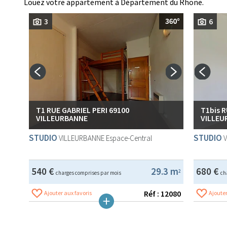
Louez votre appartement à Département du Rhone.
3
6
T1 RUE GABRIEL PERI 69100
T1bis 
VILLEURBANNE
VILLEU
STUDIO
STUDIO
VILLEURBANNE
Espace-Central
540 €
29.3 m
680 €
2
charges comprises par mois
ch
Réf : 12080
Ajouter aux favoris
Ajouter