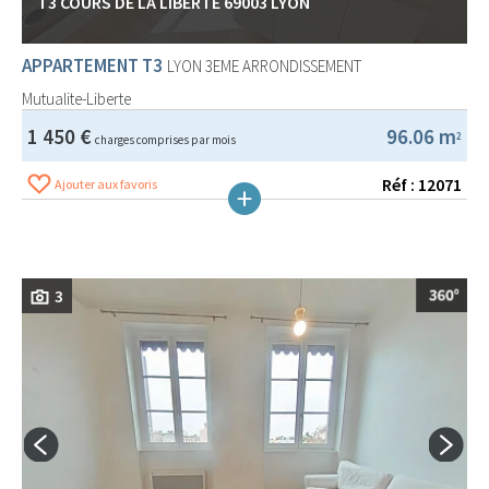
T3 COURS DE LA LIBERTÉ 69003 LYON
APPARTEMENT T3
LYON 3EME ARRONDISSEMENT
Mutualite-Liberte
1 450 €
96.06 m
2
charges comprises par mois
Réf : 12071
Ajouter aux favoris
3