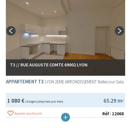
T3 // RUE AUGUSTE COMTE 69002 LYON
APPARTEMENT T3
LYON 2EME ARRONDISSEMENT
Bellecour-Sala
1 080 €
65.29 m
2
charges comprises par mois
Réf : 12068
Ajouter aux favoris