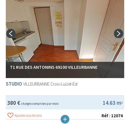
T1 RUE DES ANTONINS 69100 VILLEURBANNE
STUDIO
VILLEURBANNE
Croix-Luizet-Est
380 €
14.63 m
2
charges comprises par mois
Réf : 12074
Ajouter aux favoris