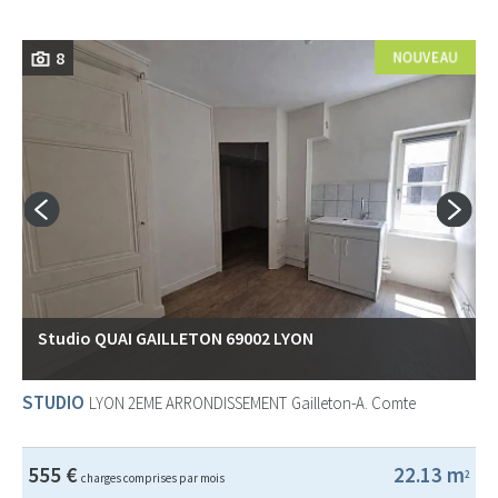
8
Studio QUAI GAILLETON 69002 LYON
STUDIO
LYON 2EME ARRONDISSEMENT
Gailleton-A. Comte
555 €
22.13 m
2
charges comprises par mois