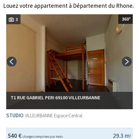
Louez votre appartement à Département du Rhone.
3
T1 RUE GABRIEL PERI 69100 VILLEURBANNE
STUDIO
VILLEURBANNE
Espace-Central
540 €
29.3 m
2
charges comprises par mois